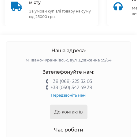
місту
Ме
За умови купівлі товару на суму
ви
від 25000 грн.
Наша адреса:
м. Івано-Франківськ, вул. Довженка 55/64
Зателефонуйте нам:
+38 (068) 225 32 05
+38 (050) 542 49 39
Передзвоніть мені
До контактів
Час роботи