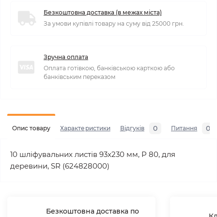
Безкоштовна доставка (в межах міста)
За умови купівлі товару на суму від 25000 грн.
Зручна оплата
Оплата готівкою, банківською карткою або
банківським переказом
0
0
Опис товару
Характеристики
Відгуків
Питання
10 шліфувальних листів 93x230 мм, P 80, для
деревини, SR (624828000)
Безкоштовна доставка по
Кл