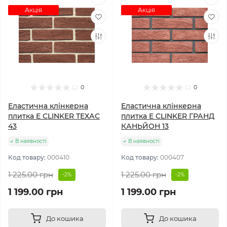
Акція
Акція
0
0
Еластична клінкерна
Еластична клінкерна
плитка E СLINKER ТЕХАС
плитка E СLINKER ГРАНД
43
КАНЬЙОН 13
В наявності
В наявності
Код товару:
000410
Код товару:
000407
1 225.00 грн
1 225.00 грн
-2%
-2%
1 199.00 грн
1 199.00 грн
До кошика
До кошика