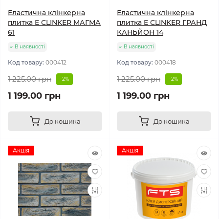
Еластична клінкерна
Еластична клінкерна
плитка E СLINKER МАГМА
плитка E СLINKER ГРАНД
61
КАНЬЙОН 14
В наявності
В наявності
Код товару:
000412
Код товару:
000418
1 225.00 грн
1 225.00 грн
-2%
-2%
1 199.00 грн
1 199.00 грн
До кошика
До кошика
Акція
Акція