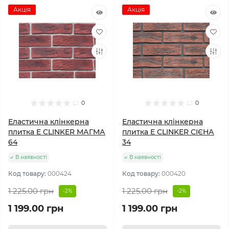
Акція
Акція
0
0
Еластична клінкерна
Еластична клінкерна
плитка E СLINKER МАГМА
плитка E СLINKER СІЄНА
64
34
В наявності
В наявності
Код товару:
000424
Код товару:
000420
1 225.00 грн
1 225.00 грн
-2%
-2%
1 199.00 грн
1 199.00 грн