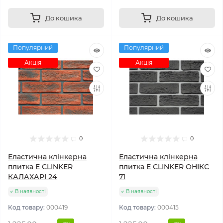
До кошика
До кошика
Популярний
Популярний
Акція
Акція
0
0
Еластична клінкерна
Еластична клінкерна
плитка E СLINKER
плитка E СLINKER ОНІКС
КАЛАХАРІ 24
71
В наявності
В наявності
Код товару:
000419
Код товару:
000415