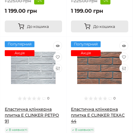
1 225.00 грн
1 225.00 грн
-2%
-2%
1 199.00 грн
1 199.00 грн
До кошика
До кошика
Популярний
Популярний
Акція
Акція
0
0
Еластична клінкерна
Еластична клінкерна
плитка E СLINKER РЕТРО
плитка E СLINKER ТЕХАС
91
44
В наявності
В наявності