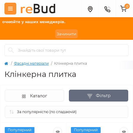
0
аших менеджерів.
Зачинити
Фасадні матеріали
Клінкерна плитка
Клінкерна плитка
Фільтр
Каталог
Популярний
Популярний