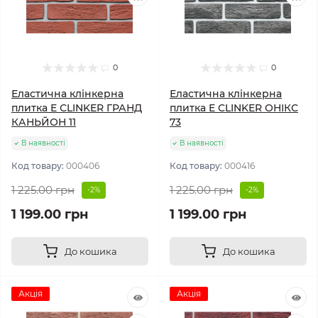
0
0
Еластична клінкерна
Еластична клінкерна
плитка E СLINKER ГРАНД
плитка E СLINKER ОНІКС
КАНЬЙОН 11
73
В наявності
В наявності
Код товару:
000406
Код товару:
000416
1 225.00 грн
1 225.00 грн
-2%
-2%
1 199.00 грн
1 199.00 грн
До кошика
До кошика
Акція
Акція