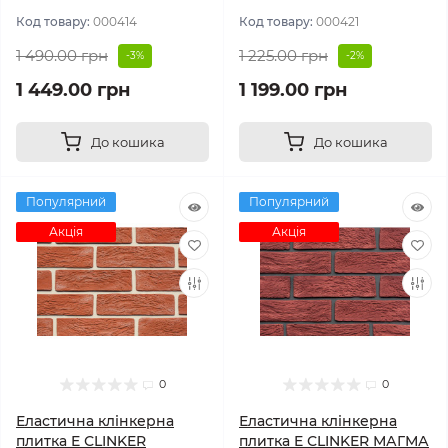
Код товару:
000414
Код товару:
000421
1 490.00 грн
1 225.00 грн
-3%
-2%
1 449.00 грн
1 199.00 грн
До кошика
До кошика
Популярний
Популярний
Акція
Акція
0
0
Еластична клінкерна
Еластична клінкерна
плитка E СLINKER
плитка E СLINKER МАГМА