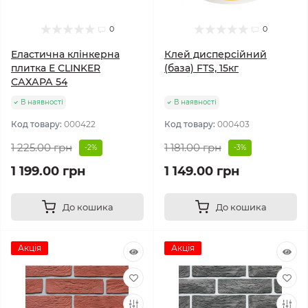
0
0
Еластична клінкерна
Клей дисперсійний
плитка E СLINKER
(база) FTS, 15кг
САХАРА 54
В наявності
В наявності
Код товару:
000422
Код товару:
000403
1 225.00 грн
1 181.00 грн
-2%
-3%
1 199.00 грн
1 149.00 грн
До кошика
До кошика
Акція
Акція