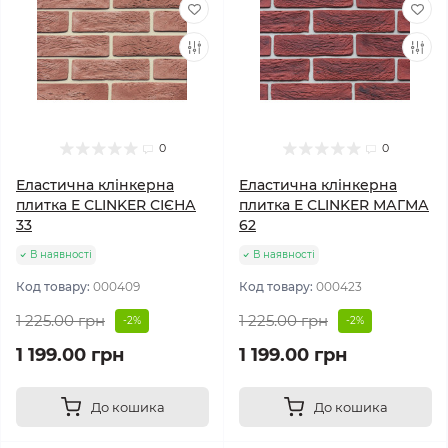
0
0
Еластична клінкерна
Еластична клінкерна
плитка E СLINKER СІЄНА
плитка E СLINKER МАГМА
33
62
В наявності
В наявності
Код товару:
000409
Код товару:
000423
1 225.00 грн
1 225.00 грн
-2%
-2%
1 199.00 грн
1 199.00 грн
До кошика
До кошика