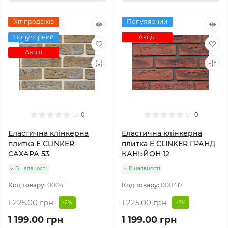
Хіт продажів
Популярний
Популярний
Акція
Акція
0
0
Еластична клінкерна
Еластична клінкерна
плитка E СLINKER
плитка E СLINKER ГРАНД
САХАРА 53
КАНЬЙОН 12
В наявності
В наявності
Код товару:
000411
Код товару:
000417
1 225.00 грн
1 225.00 грн
-2%
-2%
1 199.00 грн
1 199.00 грн