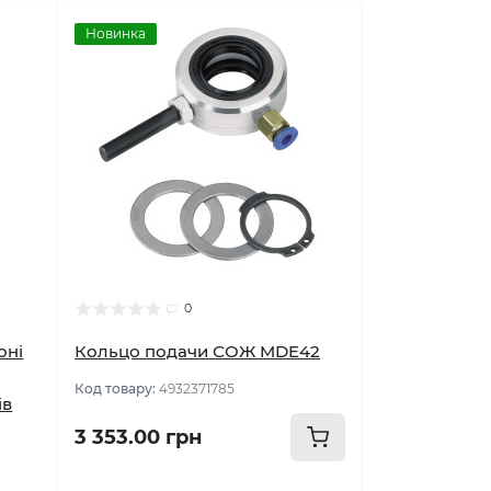
Новинка
0
оні
Кольцо подачи СОЖ MDE42
Код товару:
4932371785
ів
3 353.00 грн