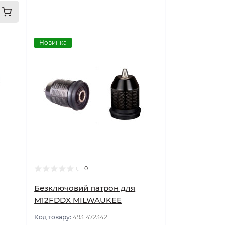
Новинка
0
Безключовий патрон для
M12FDDX MILWAUKEE
Код товару:
4931472342