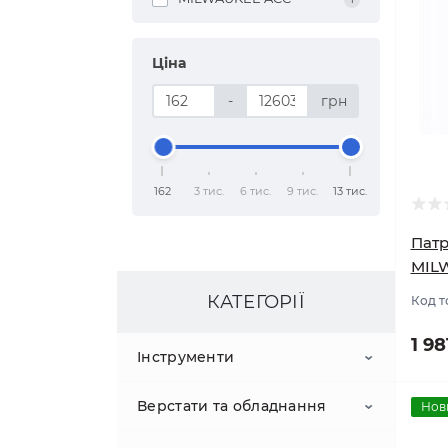
Ціна
-
грн
162
3 тис.
6 тис.
9 тис.
13 тис.
Патр
MIL
КАТЕГОРІЇ
Код т
1 98
Інструменти
Верстати та обладнання
Абразиви
Нов