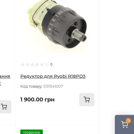
0
ання
Редуктор для Ryobi R18PD3
E
Код товару:
5131041007
1 900.00 грн
0
Новинка