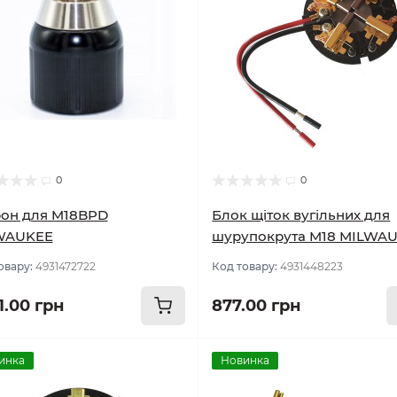
0
0
он для M18BPD
Блок щіток вугільних для
WAUKEE
шурупокрута M18 MILWA
овару:
4931472722
Код товару:
4931448223
1.00 грн
877.00 грн
инка
Новинка