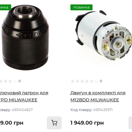
инка
Новинка
0
0
лючовий патрон для
Двигун в комплекті для
FPD MILWAUKEE
М12BDD MILWAUKEE
овару:
4931454827
Код товару:
4931435971
99.00 грн
1 949.00 грн