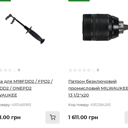
0
0
а для M18FDD2 / FPD2 /
Патрон безключовий
DD2 / ONEPD2
промисловий MILWAUKEE 
WAUKEE
13 1/2"х20
овару:
4931465993
Код товару:
4932364265
1.00 грн
1 611.00 грн