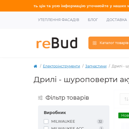
формацію у
точнюйте
у наших менеджерів.
УТЕПЛЕННЯ ФАСАДІВ
БЛОГ
ДОСТАВКА
Каталог товарів
Електроінструменти
Запчастини
Дрилі - 
Дрилі - шуроповерти ак
Фільтр товарів
Виробник
Нов
MILWAUKEE
32
MILWAUKEE ACC
1