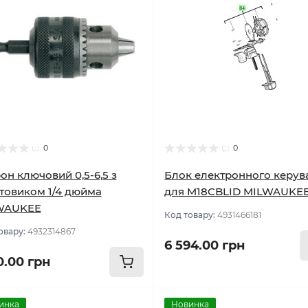
0
0
он ключовий 0,5-6,5 з
Блок електронного керув
товиком 1/4 дюйма
для M18CBLID MILWAUKE
WAUKEE
Код товару:
4931466181
овару:
4932314867
6 594.00 грн
0.00 грн
инка
Новинка