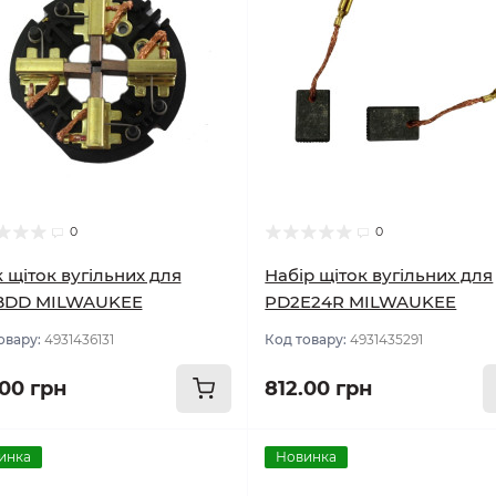
0
0
 щіток вугільних для
Набір щіток вугільних для
BDD MILWAUKEE
PD2E24R MILWAUKEE
овару:
4931436131
Код товару:
4931435291
.00 грн
812.00 грн
инка
Новинка