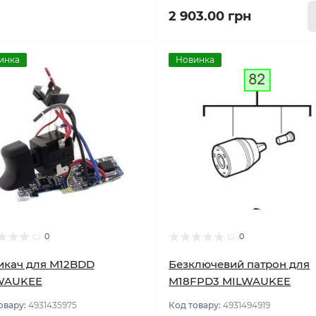
2 903.00 грн
инка
Новинка
0
0
икач для М12BDD
Безключевий патрон для
WAUKEE
M18FPD3 MILWAUKEE
овару:
4931435975
Код товару:
4931494919