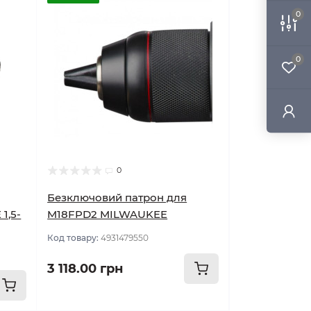
0
0
0
Безключовий патрон для
1,5-
M18FPD2 MILWAUKEE
Код товару:
4931479550
3 118.00 грн