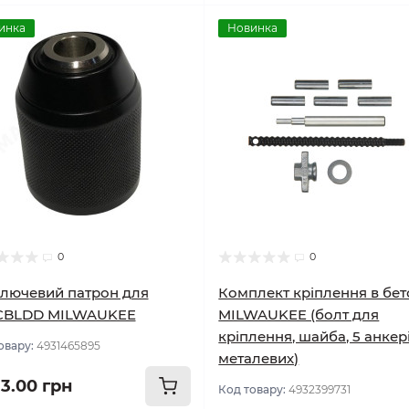
инка
Новинка
0
0
лючевий патрон для
Комплект кріплення в бет
CBLDD MILWAUKEE
MILWAUKEE (болт для
кріплення, шайба, 5 анкер
овару:
4931465895
металевих)
33.00 грн
Код товару:
4932399731