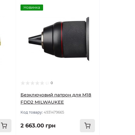
Новинка
0
Безключовий патрон для M18
FDD2 MILWAUKEE
Код товару:
4931479665
2 663.00 грн