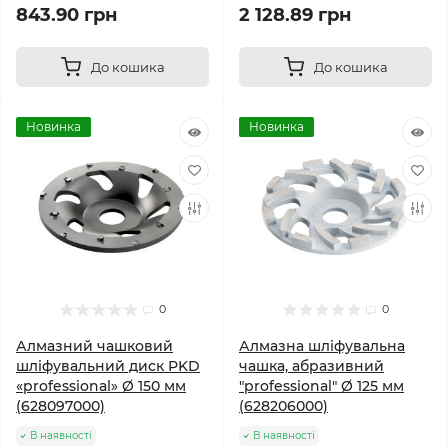
843.90 грн
2 128.89 грн
До кошика
До кошика
Новинка
Новинка
0
0
Алмазний чашковий
Алмазна шліфувальна
шліфувальний диск PKD
чашка, абразивний
«professional» Ø 150 мм
"professional" Ø 125 мм
(628097000)
(628206000)
В наявності
В наявності