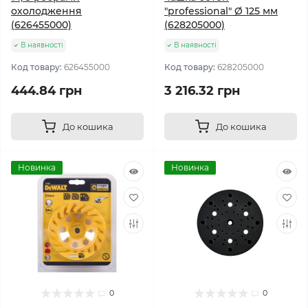
охолодження
"professional" Ø 125 мм
(626455000)
(628205000)
В наявності
В наявності
Код товару:
626455000
Код товару:
628205000
444.84 грн
3 216.32 грн
До кошика
До кошика
Новинка
Новинка
0
0