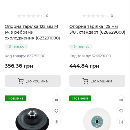
0
0
Опорна тарілка 125 мм M
Опорна тарілка 125 мм
14, з ребрами
5/8", стандарт (626629000)
охолодження (623291000)
В наявності
В наявності
Код товару:
623291000
Код товару:
626629000
356.36 грн
444.84 грн
До кошика
До кошика
Новинка
Новинка