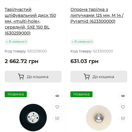
Тарілчастий
Опорна тарілка з
шліфувальний диск 150
липучками 125 мм, M 14 /
мм, «multi-hole»,
Pyramid (623300000)
середній, SXE 150 BL
(630259000)
В наявності
В наявності
Код товару:
630259000
Код товару:
623300000
2 662.72 грн
631.03 грн
До кошика
До кошика
Новинка
Новинка