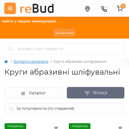
0
их менеджерів.
Зачинити
Витратні матеріали
Круги абразивні шліфувальні
Круги абразивні шліфувальні
Фільтр
Каталог
Новинка
Новинка