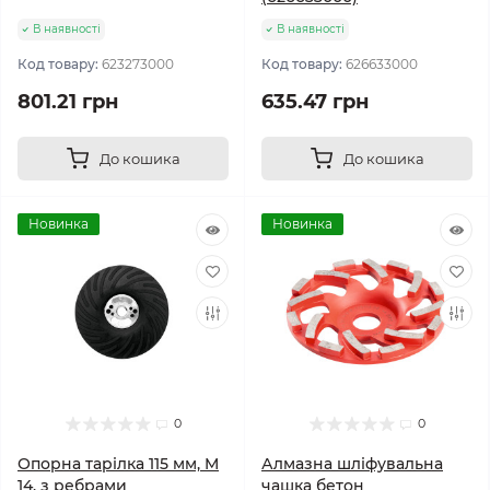
В наявності
В наявності
Код товару:
623273000
Код товару:
626633000
801.21 грн
635.47 грн
До кошика
До кошика
Новинка
Новинка
0
0
Опорна тарілка 115 мм, M
Алмазна шліфувальна
14, з ребрами
чашка бетон