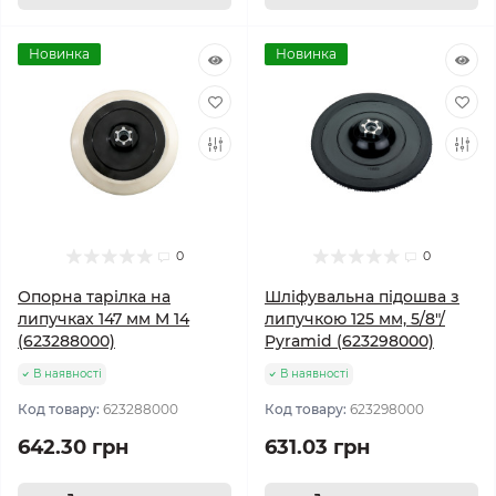
Новинка
Новинка
0
0
Опорна тарілка на
Шліфувальна підошва з
липучках 147 мм M 14
липучкою 125 мм, 5/8"/
(623288000)
Pyramid (623298000)
В наявності
В наявності
Код товару:
623288000
Код товару:
623298000
642.30 грн
631.03 грн