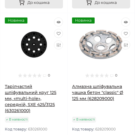
До кошика
До кошика
Новинка
Новинка
0
0
Тарілчастий
Алмазна шліфувальна
шліфувальний круг 125
чашка бетон "classic" Ø
мм, «multi-hole»,
125 мм (628209000)
середній, SXE 425/3125
(630261000)
В наявності
В наявності
Код товару:
630261000
Код товару:
628209000