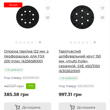
Акція
0
0
Опорна тарілка 122 мм, з
Тарілчастий
перфорацією, для FSX
шліфувальний круг 150
200 Intec (625658000)
мм, «multi-hole»,
середній, SXE 450/3150
В наявності
(630262000)
Код товару:
625658000
В наявності
467.07 грн
Код товару:
630262000
-17%
385.38 грн
997.31 грн
До кошика
До кошика