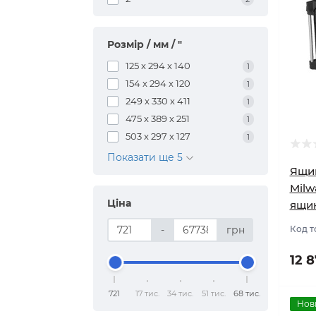
Розмір / мм / "
125 x 294 x 140
1
154 x 294 x 120
1
249 x 330 х 411
1
475 x 389 х 251
1
503 x 297 х 127
1
Показати ще 5
Ящик
Milw
Ціна
ящи
-
грн
Код т
12 
721
17 тис.
34 тис.
51 тис.
68 тис.
Нов