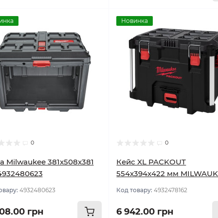
инка
Новинка
0
0
 Milwaukee 381x508x381
Кейс XL PACKOUT
4932480623
554x394x422 мм MILWAU
овару:
4932480623
Код товару:
4932478162
408.00 грн
6 942.00 грн