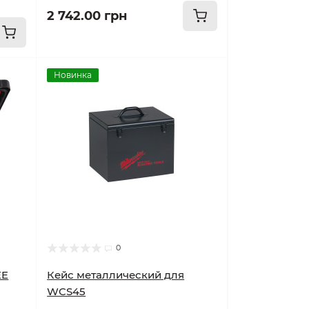
2 742.00 грн
Новинка
0
EE
Кейс металлический для
WCS45