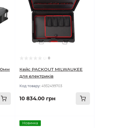
0
70мм
Кейс PACKOUT MILWAUKEE
для електриків
Код товару:
4932499703
10 834.00 грн
Новинка