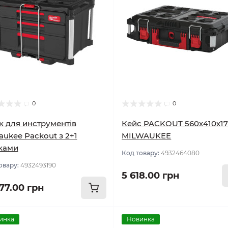
0
0
 для инструментів
Кейс PACKOUT 560х410х1
aukee Packout з 2+1
MILWAUKEE
ками
Код товару:
4932464080
овару:
4932493190
5 618.00 грн
877.00 грн
инка
Новинка