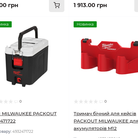
.00 грн
1 913.00 грн
инка
Новинка
0
0
с MILWAUKEE PACKOUT
Тримач бічний для кейсів
471722
PACKOUT MILWAUKEE дл
акумуляторів М12
овару:
4932471722