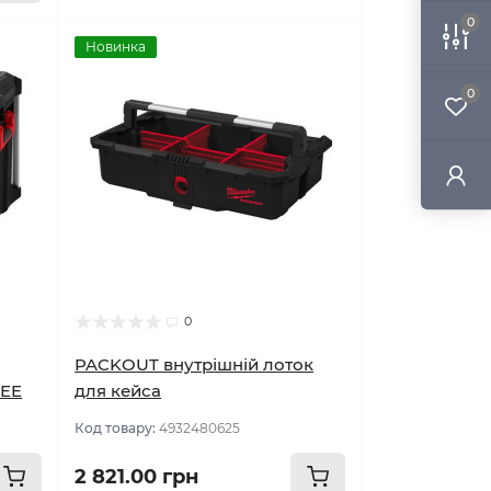
0
Новинка
0
0
PACKOUT внутрішній лоток
KEE
для кейса
Код товару:
4932480625
2 821.00 грн