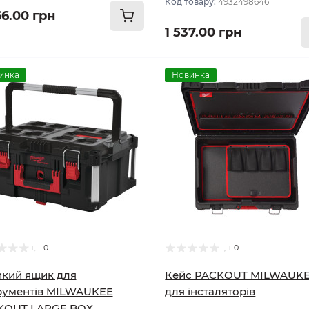
Код товару:
4932498646
66.00 грн
1 537.00 грн
инка
Новинка
0
0
кий ящик для
Кейс PACKOUT MILWAUK
рументів MILWAUKEE
для інсталяторів
KOUT LARGE BOX