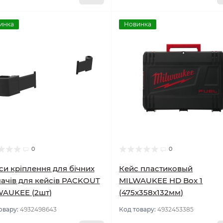
инка
Новинка
0
0
си кріплення для бічних
Кейс пластиковый
ачів для кейсів PACKOUT
MILWAUKEE HD Box 1
WAUKEE (2шт)
(475х358х132мм)
овару:
4932498643
Код товару:
4932453385