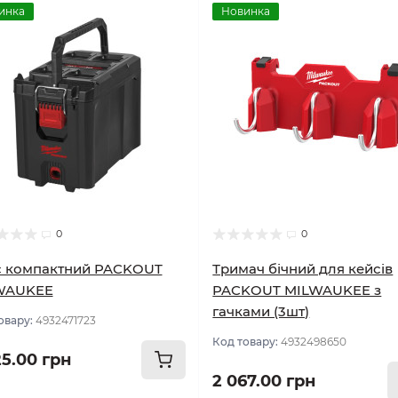
инка
Новинка
0
0
с компактний PACKOUT
Тримач бічний для кейсів
WAUKEE
PACKOUT MILWAUKEE з
гачками (3шт)
овару:
4932471723
Код товару:
4932498650
25.00 грн
2 067.00 грн