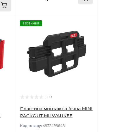
Новинка
0
Пластина монтажна бічна MINI
я
PACKOUT MILWAUKEE
Код товару:
4932498648