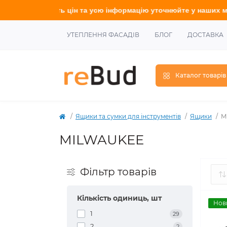
формацію у
точнюйте
у наших менеджерів.
УТЕПЛЕННЯ ФАСАДІВ
БЛОГ
ДОСТАВКА
Каталог товарів
Ящики та сумки для інструментів
Ящики
M
MILWAUKEE
Фільтр товарів
Кількість одиниць, шт
Нов
1
29
2
2