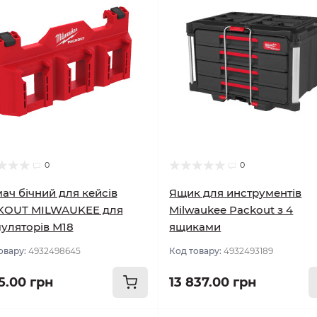
0
0
ач бічний для кейсів
Ящик для инструментів
KOUT MILWAUKEE для
Milwaukee Packout з 4
уляторів М18
ящиками
овару:
4932498645
Код товару:
4932493189
5.00 грн
13 837.00 грн