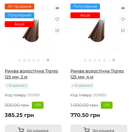
Хіт продажів
Популярний
Популярний
Акція
Акція
0
0
Ринва водостічна Tigres
Ринва водостічна Tigres
125 мм, 2 м
125 мм, 4 м
В наявності
В наявності
Код товару:
000651
Код товару:
000650
500.00 грн
1 000.00 грн
-23%
-23%
385.25 грн
770.50 грн
До кошика
До кошика