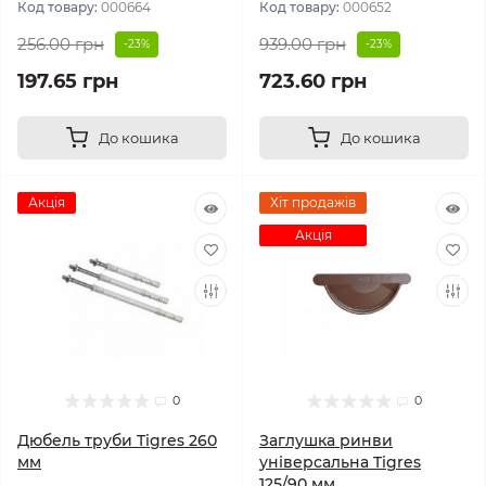
Код товару:
000664
Код товару:
000652
256.00 грн
939.00 грн
-23%
-23%
197.65 грн
723.60 грн
До кошика
До кошика
Акція
Хіт продажів
Акція
0
0
Дюбель труби Tigres 260
Заглушка ринви
мм
універсальна Tigres
125/90 мм