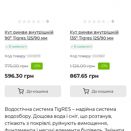
0
0
Кут ринви внутрішній
Кут ринви внутрішній
90° Tigres 125/90 мм
135° Tigres 125/90 мм
В наявності
В наявності
Код товару:
000659
Код товару:
000661
775.00 грн
1 126.00 грн
-23%
-23%
596.30 грн
867.65 грн
До кошика
До кошика
Водостічна система TigRES – надійна система
водозбору. Дощова вода і сніг, що розтанув,
стікають з покрівлі, руйнують вимощення,
фундаменти і несучі елементи будівель. Змінити