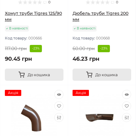
0
0
Хомут труби Tigres 125/90
Дюбель труби Tigres 200
мм
мм
В наявності
В наявності
Код товару:
000666
Код товару:
000668
117.00 грн
60.00 грн
-23%
-23%
90.45 грн
46.23 грн
До кошика
До кошика
Акція
Акція