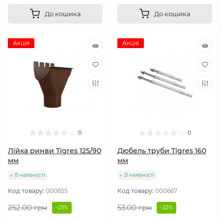
До кошика
До кошика
Акція
Акція
0
0
Лійка ринви Tigres 125/90
Дюбель труби Tigres 160
мм
мм
В наявності
В наявності
Код товару:
000655
Код товару:
000667
252.00 грн
53.00 грн
-23%
-22%