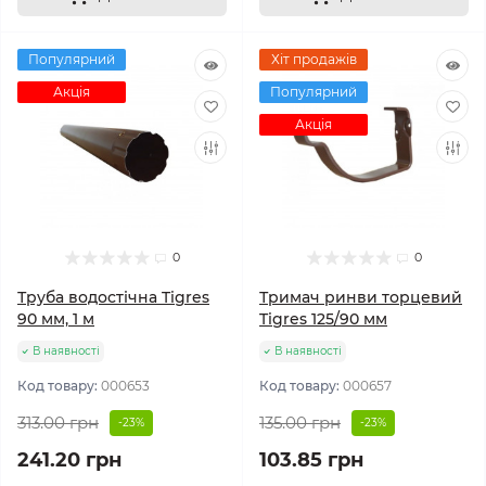
Популярний
Хіт продажів
Акція
Популярний
Акція
0
0
Труба водостічна Tigres
Тримач ринви торцевий
90 мм, 1 м
Tigres 125/90 мм
В наявності
В наявності
Код товару:
000653
Код товару:
000657
313.00 грн
135.00 грн
-23%
-23%
241.20 грн
103.85 грн