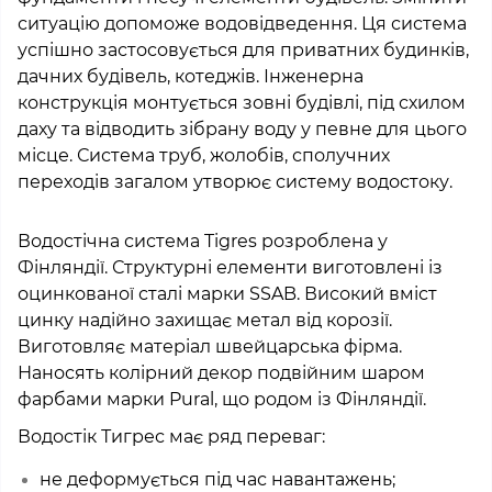
ситуацію допоможе водовідведення. Ця система
успішно застосовується для приватних будинків,
дачних будівель, котеджів. Інженерна
конструкція монтується зовні будівлі, під схилом
даху та відводить зібрану воду у певне для цього
місце. Система труб, жолобів, сполучних
переходів загалом утворює систему водостоку.
Водостічна система Tigres розроблена у
Фінляндії. Структурні елементи виготовлені із
оцинкованої сталі марки SSAB. Високий вміст
цинку надійно захищає метал від корозії.
Виготовляє матеріал швейцарська фірма.
Наносять колірний декор подвійним шаром
фарбами марки Pural, що родом із Фінляндії.
Водостік Тигрес має ряд переваг:
не деформується під час навантажень;