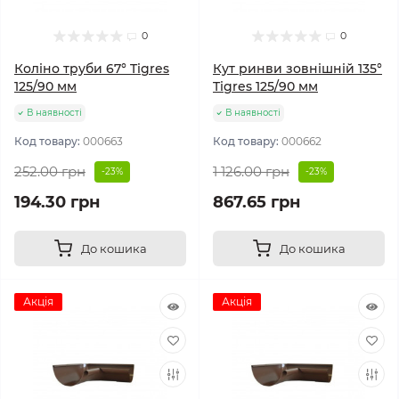
0
0
Коліно труби 67° Tigres
Кут ринви зовнішній 135°
125/90 мм
Tigres 125/90 мм
В наявності
В наявності
Код товару:
000663
Код товару:
000662
252.00 грн
1 126.00 грн
-23%
-23%
194.30 грн
867.65 грн
До кошика
До кошика
Акція
Акція