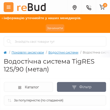
0
ію у
точнюйте
у наших менеджерів.
Зачинити
Покрівля і аксесуари
Водостічні системи
Водостічна систем
Водостічна система TigRES
125/90 (метал)
Фільтр
Каталог