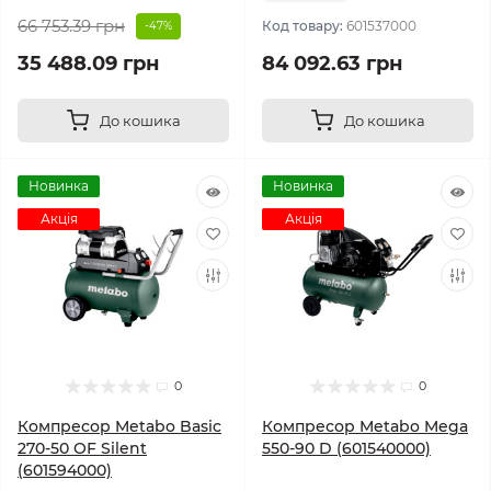
66 753.39 грн
Код товару:
601537000
-47%
35 488.09 грн
84 092.63 грн
До кошика
До кошика
Новинка
Новинка
Акція
Акція
0
0
Компресор Metabo Basic
Компресор Metabo Mega
270-50 OF Silent
550-90 D (601540000)
(601594000)