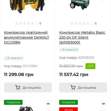
0
0
Компресор повітряний
Компресор Metabo Basic
акумуляторний DeWALT
220-24 OF Silent
DCC018N
(601593000)
В наявності
Код товару:
601593000
В наявності
15 853.90 грн
Код товару:
DCC018N
-27%
11 299.08 грн
11 557.42 грн
До кошика
До кошика
Новинка
Новинка
Акція