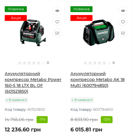
Новинка
Новинка
Акція
Акція
0
0
Акумуляторний
Акумуляторний
компресор Metabo Power
компресор Metabo AK 18
160-5 18 LTX BL OF
Multi (600794850)
(601521850)
В наявності
В наявності
Код товару:
601521850
Код товару:
600794850
14 756.06 грн
8 833.90 грн
-17%
-32%
12 236.60 грн
6 015.81 грн