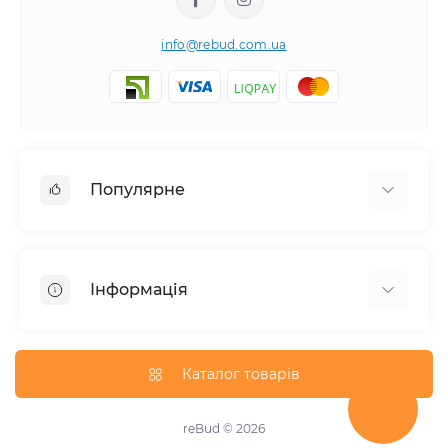
info@rebud.com.ua
Популярне
Фасадні матеріали
Будівельні cуміші
Інформація
Гіпсокартонні системи
Покрівля і аксесуари
Доставка
Паркани та огорожі
Про магазин
Каталог товарів
Вікна
Оплата
Гідроізоляція
Утеплення фасадів
reBud © 2026
Підвісні стелі