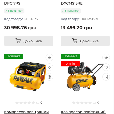
DPC17PS
DXCMS15RE
В наявності
В наявності
Код товару:
DPC17PS
Код товару:
DXCMS15RE
30 998.76 грн
13 499.20 грн
До кошика
До кошика
Новинка
Новинка
Акція
0
0
Компресор повітряний
Компресор повітряний