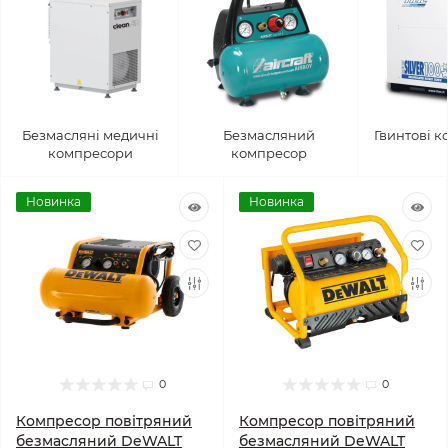
Безмасляні медичні
Безмасляний
Гвинтові 
компресори
компресор
Новинка
Новинка
0
0
Компресор повітряний
Компресор повітряний
безмасляний DeWALT
безмасляний DeWALT