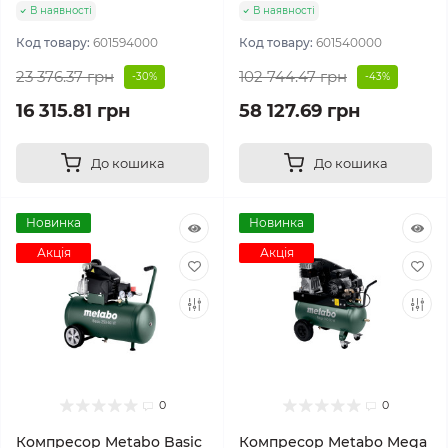
В наявності
В наявності
Код товару:
601594000
Код товару:
601540000
23 376.37 грн
102 744.47 грн
-30%
-43%
16 315.81 грн
58 127.69 грн
До кошика
До кошика
Новинка
Новинка
Акція
Акція
0
0
Компресор Metabo Basic
Компресор Metabo Mega