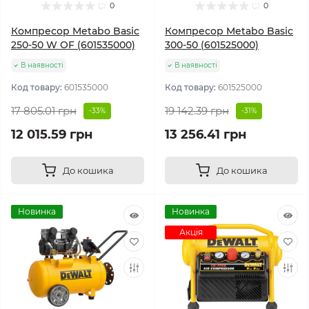
0
0
Компресор Metabo Basic
Компресор Metabo Basic
250-50 W OF (601535000)
300-50 (601525000)
В наявності
В наявності
Код товару:
601535000
Код товару:
601525000
17 805.01 грн
19 142.39 грн
-33%
-31%
12 015.59 грн
13 256.41 грн
До кошика
До кошика
Новинка
Новинка
Акція