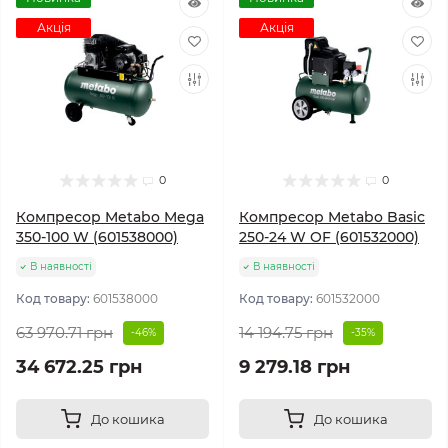
Акція
Акція
0
0
Компресор Metabo Mega
Компресор Metabo Basic
350-100 W (601538000)
250-24 W OF (601532000)
В наявності
В наявності
Код товару:
601538000
Код товару:
601532000
63 970.71 грн
14 194.75 грн
-46%
-35%
34 672.25 грн
9 279.18 грн
До кошика
До кошика