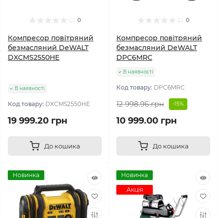
0
0
Компресор повітряний
Компресор повітряний
безмасляний DeWALT
безмасляний DeWALT
DXCMS2550HE
DPC6MRC
В наявності
Код товару:
DPC6MRC
В наявності
12 998.96 грн
Код товару:
DXCMS2550HE
-15%
19 999.20 грн
10 999.00 грн
До кошика
До кошика
Новинка
Новинка
Акція