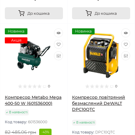
До кошика
До кошика
Новинка
Новинка
Акція
0
0
Компресор Metabo Mega
Компресор повітряний
400-50 W (601536000)
безмасляний DeWALT
DPC10QTC
В наявності
Код товару:
601536000
В наявності
82 485.06 грн
Код товару:
DPC10QTC
-43%