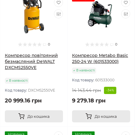
0
0
Компресор повітряний
Компресор Metabo Basic
безмасляний DeWALT
250-24 W (601533000)
DXCMS2550VE
В наявності
Код товару:
601533000
В наявності
14 143.44 грн
Код товару:
DXCMS2550VE
-34%
20 999.16 грн
9 279.18 грн
До кошика
До кошика
Новинка
Новинка