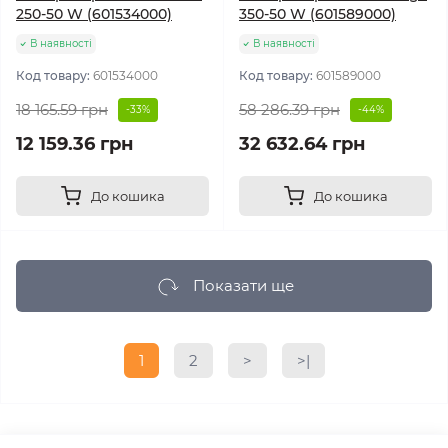
250-50 W (601534000)
350-50 W (601589000)
В наявності
В наявності
Код товару:
601534000
Код товару:
601589000
18 165.59 грн
58 286.39 грн
-33%
-44%
12 159.36 грн
32 632.64 грн
До кошика
До кошика
Показати ще
1
2
>
>|