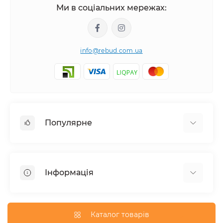
Ми в соціальних мережах:
info@rebud.com.ua
Популярне
Фасадні матеріали
Будівельні cуміші
Інформація
Гіпсокартонні системи
Покрівля і аксесуари
Доставка
Паркани та огорожі
Про магазин
Каталог товарів
Вікна