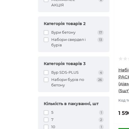
АКЦІЯ
Категорія товарів 2
Бури бетону
17
Набори свердел і
13
бурів
Категорія товарів 3
Набі
Бур SDS-PLUS
4
PAC
Набори бурів по
26
(діа
бетону
(5шт
Код т
Кількість в пакуванні, шт
5
1 5
1
7
2
10
1