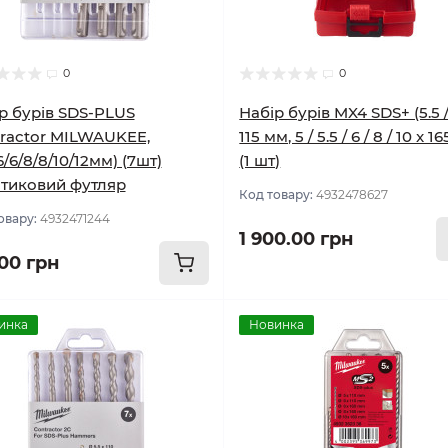
0
0
р бурів SDS-PLUS
Набір бурів MX4 SDS+ (5.5 /
ractor MILWAUKEE,
115 мм, 5 / 5.5 / 6 / 8 / 10 x 1
6/6/8/8/10/12мм) (7шт)
(1 шт)
тиковий футляр
Код товару:
4932478627
овару:
4932471244
1 900.00 грн
.00 грн
инка
Новинка