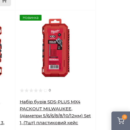
Новинка
0
4
Набір бурів SDS-PLUS MX4
PACKOUT MILWAUKEE,
(діаметри 5/6/6/8/8/10/12мм) Set
0
 3,
1, (7шт) пластиковий кейс