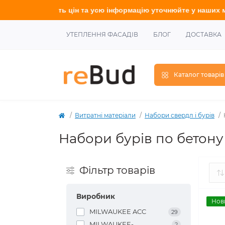
формацію у
точнюйте
у наших менеджерів.
УТЕПЛЕННЯ ФАСАДІВ
БЛОГ
ДОСТАВКА
Каталог товарів
Витратні матеріали
Набори свердл і бурів
Набори бурів по бетону
Фільтр товарів
Виробник
Нов
MILWAUKEE ACC
29
MILWAUKEE-
2