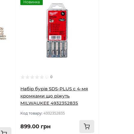
Новинка
0
Набір бурів SDS-PLUS с 4-мя
кромками що ріжуть
MILWAUKEE 4932352835
Код товару:
4932352835
899.00 грн