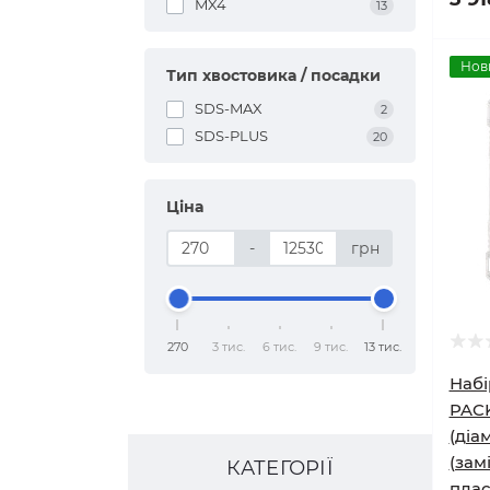
MX4
13
Нов
Тип хвостовика / посадки
SDS-MAX
2
SDS-PLUS
20
Ціна
-
грн
270
3 тис.
6 тис.
9 тис.
13 тис.
Набі
PAC
(діа
(зам
КАТЕГОРІЇ
плас