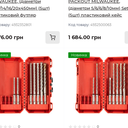
AUKEE, (діаметри
PACKOUT MILWAUKEE,
2/14/16/20x450мм) (5шт)
(діаметри 5/6/6/8/10мм) Set
тиковий футляр
(5шт) пластиковий кейс
овару:
4932352801
Код товару:
4932500063
76.00 грн
1 684.00 грн
инка
Новинка
0
0