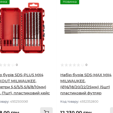
инка
Новинка
0
0
р бурів SDS-PLUS MX4
Набір бурів SDS-MAX MX4
KOUT MILWAUKEE,
MILWAUKEE,
метри 5,5/5/5,5/6/8/10мм)
(Ø16/18/20/22/25мм) (5шт)
2, (7шт), пластиковий кейс
пластиковий футляр
овару:
4932500061
Код товару:
4932352800
18.00 грн
12 230.00 грн