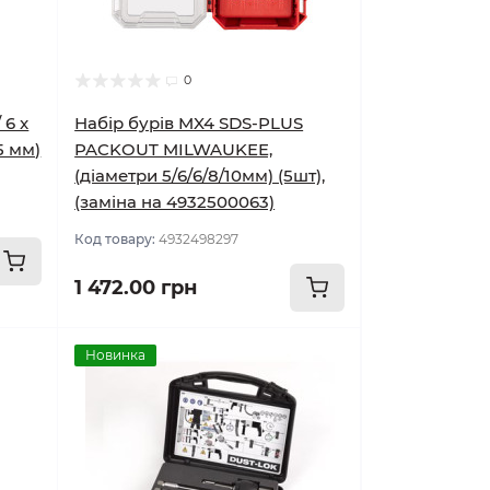
0
 6 x
Набір бурів MX4 SDS-PLUS
65 мм)
PACKOUT MILWAUKEE,
(діаметри 5/6/6/8/10мм) (5шт),
(заміна на 4932500063)
Код товару:
4932498297
1 472.00 грн
Новинка