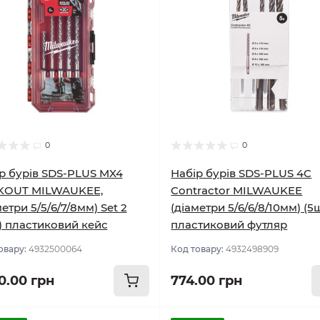
0
0
р бурів SDS-PLUS MX4
Набір бурів SDS-PLUS 4C
KOUT MILWAUKEE,
Contractor MILWAUKEE
метри 5/5/6/7/8мм) Set 2
(діаметри 5/6/6/8/10мм) (5
) пластиковий кейс
пластиковий футляр
овару:
4932500064
Код товару:
4932498909
90.00 грн
774.00 грн