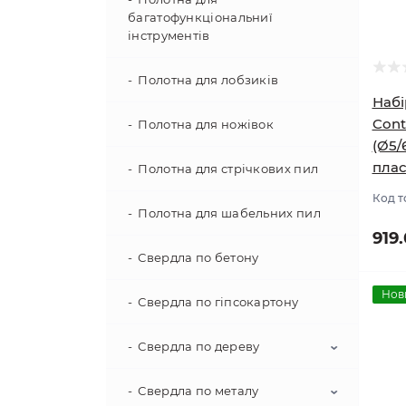
багатофункціональниї
інструментів
Полотна для лобзиків
Набі
Cont
Полотна для ножівок
(Ø5/
плас
Полотна для стрічкових пил
Код т
Полотна для шабельних пил
919
Свердла по бетону
Нов
Свердла по гіпсокартону
Свердла по дереву
Свердла по металу
Насадки самоврізні