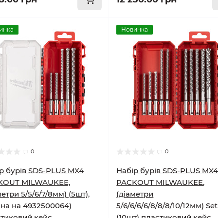
инка
Новинка
0
0
р бурів SDS-PLUS MX4
Набір бурів SDS-PLUS MX
KOUT MILWAUKEE,
PACKOUT MILWAUKEE,
метри 5/5/6/7/8мм) (5шт),
(діаметри
іна на 4932500064)
5/6/6/6/6/8/8/8/10/12мм) Set
тиковий кейс
(10шт) пластиковий кейс