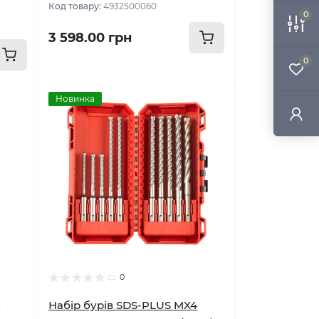
Код товару:
4932500060
0
3 598.00 грн
0
Новинка
0
4
Набір бурів SDS-PLUS MX4