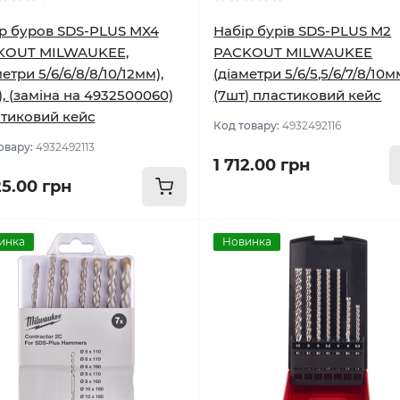
р буров SDS-PLUS MX4
Набір бурів SDS-PLUS M2
KOUT MILWAUKEE,
PACKOUT MILWAUKEE
метри 5/6/6/8/8/10/12мм),
(діаметри 5/6/5,5/6/7/8/10м
), (заміна на 4932500060)
(7шт) пластиковий кейс
тиковий кейс
Код товару:
4932492116
овару:
4932492113
1 712.00 грн
25.00 грн
инка
Новинка