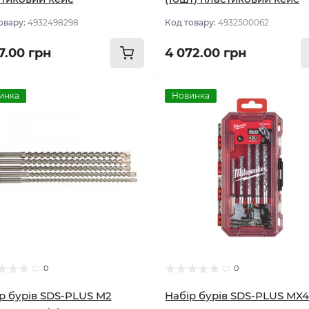
овару:
4932498298
Код товару:
4932500062
7.00 грн
4 072.00 грн
инка
Новинка
0
0
р бурів SDS-PLUS M2
Набір бурів SDS-PLUS MX