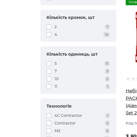
Нов
Кількість кромок, шт
2
7
4
14
Кількість одиниць, шт
5
11
7
5
10
2
11
1
Набі
PAC
(діа
Технологія
Set 
4C Contractor
1
Contractor
Код т
3
M2
5
3 9