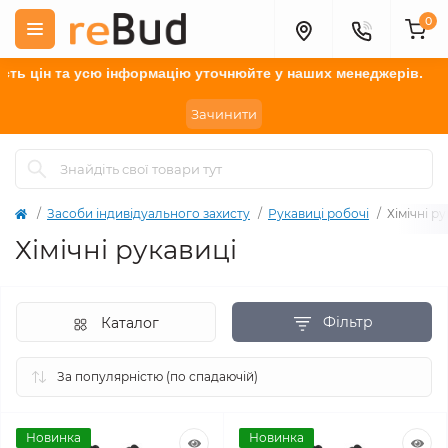
0
 цін та усю інформацію у
точнюйте
у наших менеджерів.
Зачинити
Засоби індивідуального захисту
Рукавиці робочі
Хімічні р
Хімічні рукавиці
Фільтр
Каталог
Новинка
Новинка