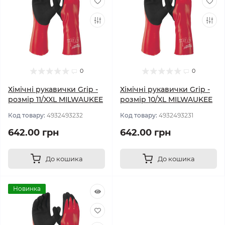
0
0
Хімічні рукавички Grip -
Хімічні рукавички Grip -
розмір 11/XXL MILWAUKEE
розмір 10/XL MILWAUKEE
Код товару:
4932493232
Код товару:
4932493231
642.00 грн
642.00 грн
До кошика
До кошика
Новинка