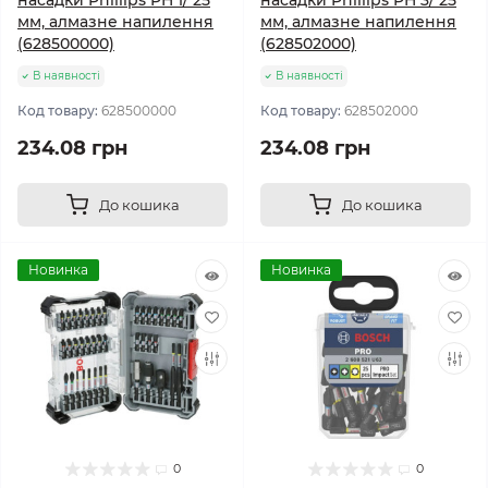
насадки Phillips PH 1/ 25
насадки Phillips PH 3/ 25
мм, алмазне напилення
мм, алмазне напилення
(628500000)
(628502000)
В наявності
В наявності
Код товару:
628500000
Код товару:
628502000
234.08 грн
234.08 грн
До кошика
До кошика
Новинка
Новинка
0
0