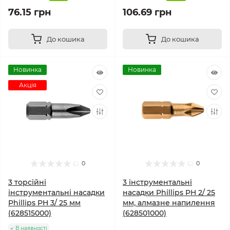
76.15 грн
106.69 грн
До кошика
До кошика
Новинка
Новинка
Акція
0
0
3 торсійні
3 інструментальні
інструментальні насадки
насадки Phillips PH 2/ 25
Phillips PH 3/ 25 мм
мм, алмазне напилення
(628515000)
(628501000)
В наявності