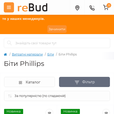
0
менеджерів.
Зачинити
Витратні матеріали
Біти
Біти Phillips
Біти Phillips
Фільтр
Каталог
Новинка
Новинка