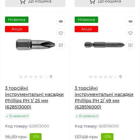
До кошика
До кошика
Новинка
Новинка
Акція
Акція
0
0
3 торсійні
3 торсійні
інструментальні насадки
інструментальні насадки
Phillips PH 1/ 25 мм
Phillips PH 2/ 49 мм
(628513000)
(628516000)
В наявності
В наявності
Код товару:
628513000
Код товару:
628516000
96.39 грн
137.68 грн
-21%
-23%