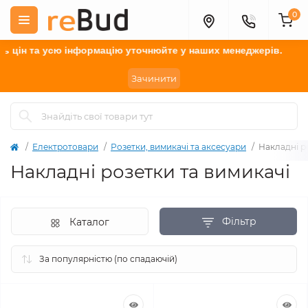
0
 цін та усю інформацію у
точнюйте
у наших менеджерів.
Зачинити
Електротовари
Розетки, вимикачі та аксесуари
Накладні р
Накладні розетки та вимикачі
Фільтр
Каталог