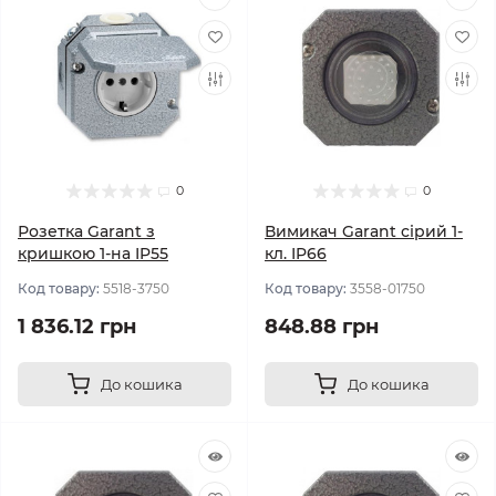
0
0
Розетка Garant з
Вимикач Garant сірий 1-
кришкою 1-на IP55
кл. IP66
Код товару:
5518-3750
Код товару:
3558-01750
1 836.12 грн
848.88 грн
До кошика
До кошика