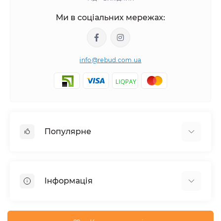
Ми в соціальних мережах:
info@rebud.com.ua
Популярне
Фасадні матеріали
Будівельні cуміші
Інформація
Гіпсокартонні системи
Покрівля і аксесуари
Доставка
Паркани та огорожі