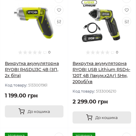
0
0
Викрутка акумуляторна
Викрутка акумуляторна
RYOBI R4SDL13C 4В (ЗП,
RYOBI USB Lithium RSD4-
2х біта)
120T 4В (1акум.х2Аг) 5Нм,
200об/хв
Код товару:
5133001961
Код товару:
5133006210
1 199.00 грн
2 299.00 грн
До кошика
До кошика
Новинка
Новинка