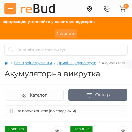
0
нформацію у
точнюйте
у наших менеджерів.
Зачинити
Електроінструменти
Дрилі - шурупокрути
Акумуляторна в
Акумуляторна викрутка
Фільтр
Каталог
Новинка
Новинка