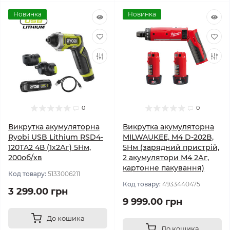
Новинка
Новинка
0
0
Викрутка акумуляторна
Викрутка акумуляторна
Ryobi USB Lithium RSD4-
MILWAUKEE, M4 D-202B,
120TA2 4В (1х2Аг) 5Нм,
5Нм (зарядний пристрій,
200об/хв
2 акумулятори М4 2Аг,
картонне пакування)
Код товару:
5133006211
Код товару:
4933440475
3 299.00 грн
9 999.00 грн
До кошика
До кошика