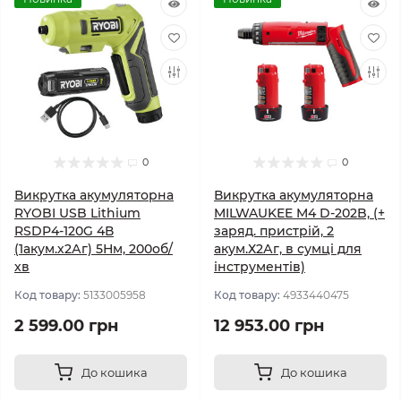
0
0
Викрутка акумуляторна
Викрутка акумуляторна
RYOBI USB Lithium
MILWAUKEE M4 D-202B, (+
RSDP4-120G 4В
заряд. пристрій, 2
(1акум.х2Аг) 5Нм, 200об/
акум.Х2Аг, в сумці для
хв
інструментів)
Код товару:
5133005958
Код товару:
4933440475
2 599.00 грн
12 953.00 грн
До кошика
До кошика