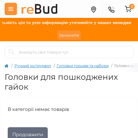
0
ьність цін та усю інформацію у
точнюйте
у наших менеджерів.
Зачинити
Ручний інструмент
Гoлoвки тopцeві тa нaбopи
Головки дл
Головки для пошкоджених
гайок
В категорії немає товарів
Продовжити