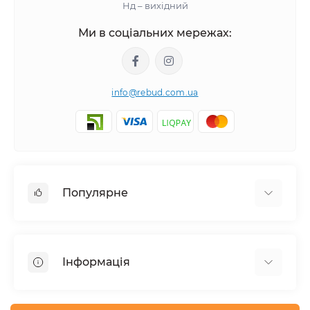
Нд – вихідний
Ми в соціальних мережах:
info@rebud.com.ua
Популярне
Фасадні матеріали
Будівельні cуміші
Інформація
Гіпсокартонні системи
Покрівля і аксесуари
Доставка
Паркани та огорожі