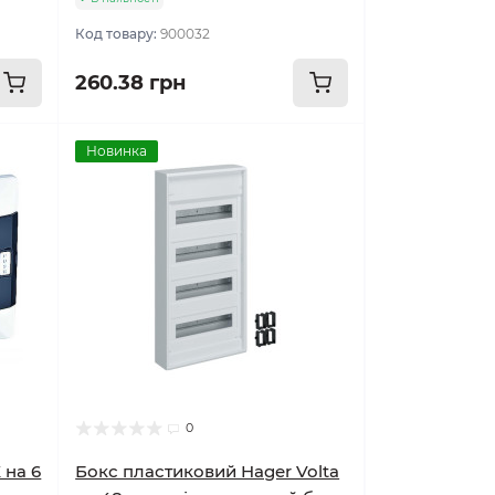
Код товару:
900032
260.38 грн
Новинка
0
 на 6
Бокс пластиковий Hager Volta