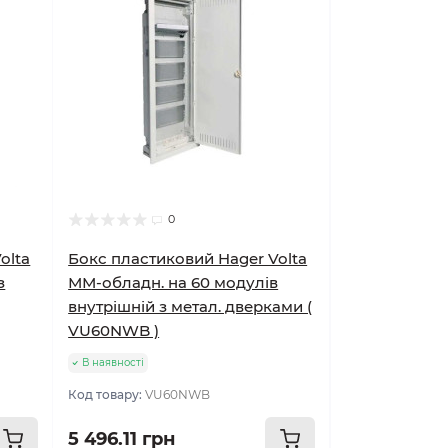
0
olta
Бокс пластиковий Hager Volta
з
ММ-обладн. на 60 модулів
внутрішній з метал. дверками (
VU60NWB )
В наявності
Код товару:
VU60NWB
5 496.11 грн