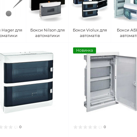
 Hager для
Бокси Nilson для
Бокси Violux для
Бокси АБ
томатики
автоматики
автоматів
автомат
Новинка
0
0