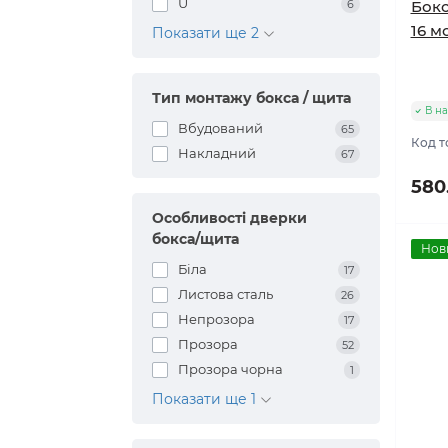
U
6
Бокс
16 м
Показати ще 2
Тип монтажу бокса / щита
В на
Вбудований
65
Код т
Накладний
67
580
Особливості дверки
бокса/щита
Нов
Біла
17
Листова сталь
26
Непрозора
17
Прозора
52
Прозора чорна
1
Показати ще 1