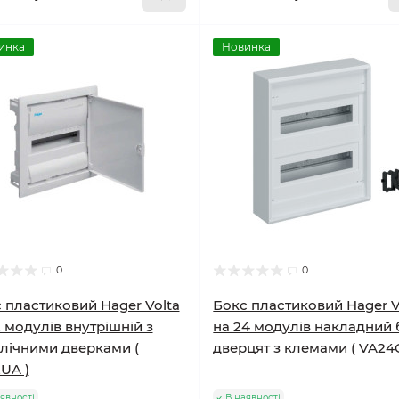
инка
Новинка
0
0
 пластиковий Hager Volta
Бокс пластиковий Hager V
2 модулів внутрішній з
на 24 модулів накладний 
лічними дверками (
дверцят з клемами ( VA24
UA )
явності
В наявності