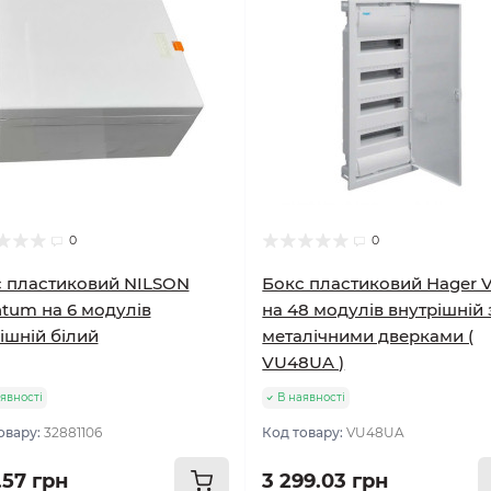
0
0
 пластиковий NILSON
Бокс пластиковий Hager V
tum на 6 модулів
на 48 модулів внутрішній 
ішній білий
металічними дверками (
VU48UA )
явності
В наявності
овару:
32881106
Код товару:
VU48UA
.57 грн
3 299.03 грн