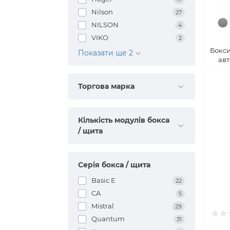
Nilson
27
NILSON
4
VIKO
2
Бокси
Показати ще 2
ав
Торгова марка
Кількість модулів бокса
/ щита
Серія бокса / щита
Basic E
22
CA
5
Mistral
29
Quantum
31