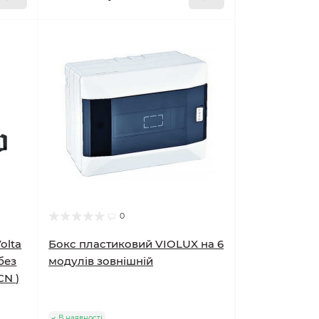
0
olta
Бокс пластиковий VIOLUX на 6
без
модулів зовнішній
CN )
В наявності