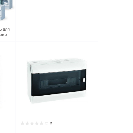
Б для
ики
0