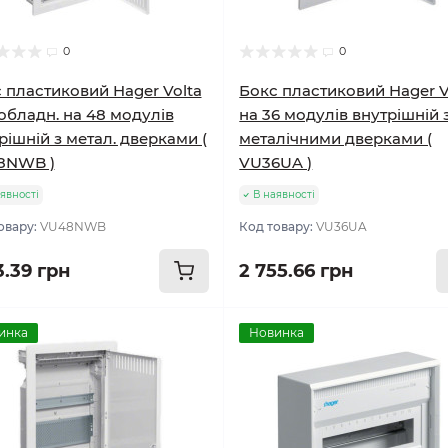
0
0
 пластиковий Hager Volta
Бокс пластиковий Hager V
бладн. на 48 модулів
на 36 модулів внутрішній 
рішній з метал. дверками (
металічними дверками (
8NWB )
VU36UA )
явності
В наявності
овару:
VU48NWB
Код товару:
VU36UA
3.39 грн
2 755.66 грн
инка
Новинка