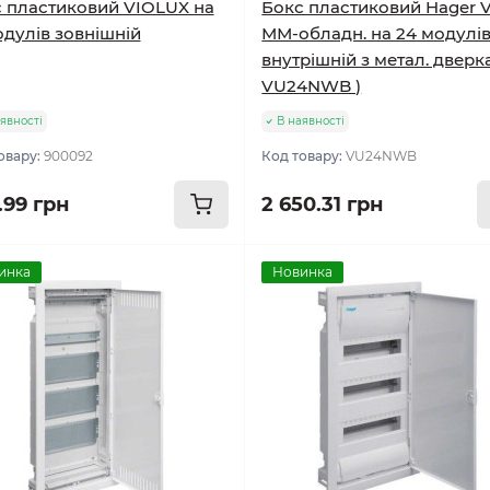
 пластиковий VIOLUX на
Бокс пластиковий Hager V
одулів зовнішній
ММ-обладн. на 24 модулі
внутрішній з метал. дверк
VU24NWB )
явності
В наявності
овару:
900092
Код товару:
VU24NWB
.99 грн
2 650.31 грн
инка
Новинка