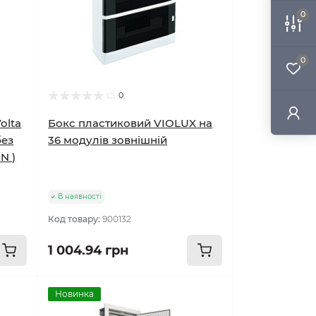
0
0
0
olta
Бокс пластиковий VIOLUX на
без
36 модулів зовнішній
N )
В наявності
Код товару:
900132
1 004.94 грн
Новинка