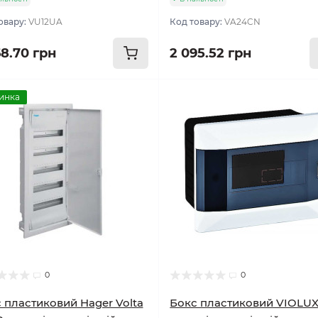
овару:
VU12UA
Код товару:
VA24CN
68.70 грн
2 095.52 грн
инка
0
0
 пластиковий Hager Volta
Бокс пластиковий VIOLUX