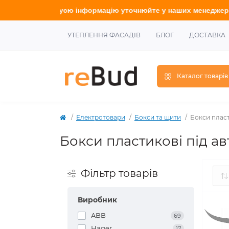
точнюйте
у наших менеджерів.
УТЕПЛЕННЯ ФАСАДІВ
БЛОГ
ДОСТАВКА
Каталог товарів
Електротовари
Бокси та щити
Бокси пласт
Бокси пластикові під а
Фільтр товарів
Виробник
ABB
69
Hager
17