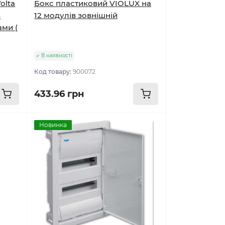
olta
Бокс пластиковий VIOLUX на
в
12 модулів зовнішній
ами (
В наявності
Код товару:
900072
433.96 грн
Новинка