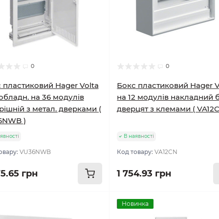
0
0
 пластиковий Hager Volta
Бокс пластиковий Hager V
бладн. на 36 модулів
на 12 модулів накладний 
рішній з метал. дверками (
дверцят з клемами ( VA12C
6NWB )
явності
В наявності
овару:
VU36NWB
Код товару:
VA12CN
75.65 грн
1 754.93 грн
Новинка