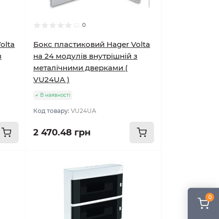
0
olta
Бокс пластиковий Hager Volta
з
на 24 модулів внутрішній з
металічними дверками (
VU24UA )
В наявності
Код товару:
VU24UA
2 470.48 грн
0