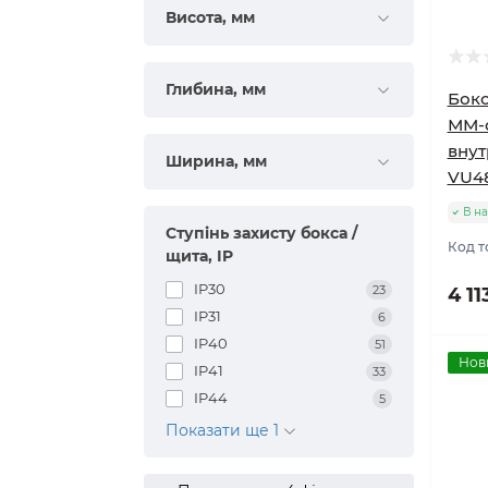
Висота, мм
Глибина, мм
Бокс
ММ-о
внут
Ширина, мм
VU4
В на
Ступінь захисту бокса /
Код т
щита, IP
IP30
23
4 11
IP31
6
IP40
51
Нов
IP41
33
IP44
5
Показати ще 1