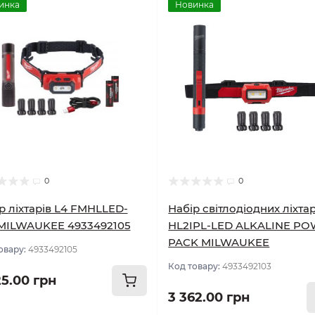
инка
Новинка
0
0
р ліхтарів L4 FMHLLED-
Набір світлодіодних ліхтар
MILWAUKEE 4933492105
HL2IPL-LED ALKALINE P
PACK MILWAUKEE
овару:
4933492105
Код товару:
4933492103
25.00 грн
3 362.00 грн