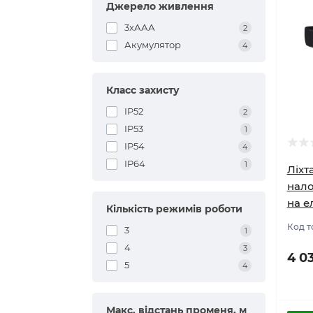
Джерело живлення
3хААА
2
Акумулятор
4
Класс захисту
IP52
2
IP53
1
IP54
4
IP64
1
Ліхт
нало
на е
Кількість режимів роботи
Код т
3
1
4
3
4 0
5
4
Макс. відстань променя, м