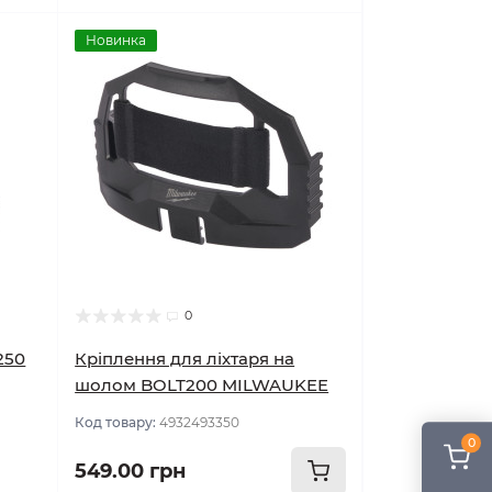
Новинка
0
250
Кріплення для ліхтаря на
шолом BOLT200 MILWAUKEE
,
Код товару:
4932493350
0
549.00 грн