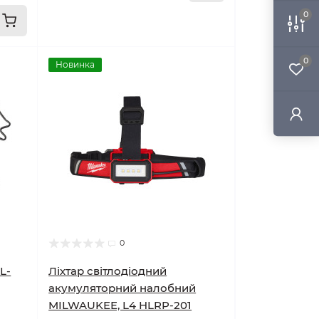
0
0
Новинка
0
L-
Ліхтар світлодіодний
акумуляторний налобний
MILWAUKEE, L4 HLRP-201