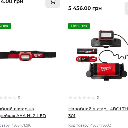
84.00 грн
5 456.00 грн
инка
Новинка
0
0
бний ліхтар на
Налобний ліхтар L4BOLTH
рейках AAA HL2-LED
301
овару:
4933471286
Код товару:
4933479902