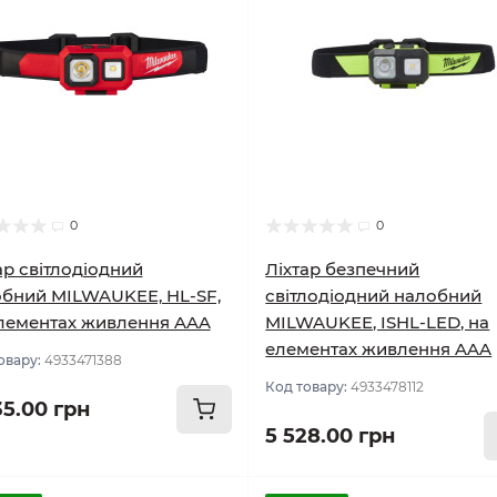
0
0
ар світлодіодний
Ліхтар безпечний
бний MILWAUKEE, HL-SF,
світлодіодний налобний
лементах живлення AAA
MILWAUKEE, ISHL-LED, на
елементах живлення AAA
овару:
4933471388
Код товару:
4933478112
35.00 грн
5 528.00 грн