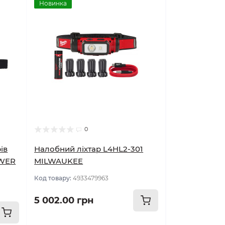
Новинка
0
ів
Налобний ліхтар L4HL2-301
OWER
MILWAUKEE
Код товару:
4933479963
5 002.00 грн