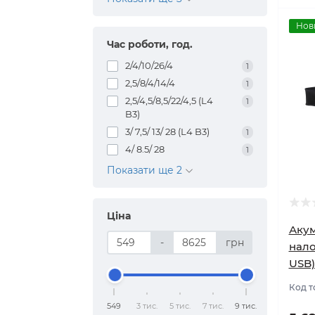
Нов
Час роботи, год.
2/4/10/26/4
1
2,5/8/4/14/4
1
2,5/4,5/8,5/22/4,5 (L4
1
B3)
3/ 7,5/ 13/ 28 (L4 B3)
1
4/ 8.5/ 28
1
Показати ще 2
Ціна
Акум
-
грн
нало
USB)
Код т
549
3 тис.
5 тис.
7 тис.
9 тис.