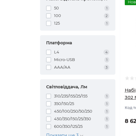
Нов
50
1
100
2
125
1
Платформа
L4
4
Micro-USB
1
ААА/АА
3
Світловіддача, Лм
Набі
310/235/155/25/155
1
302 
350/150/25
1
Код т
450/100/250/50/250
1
450/350/150/25/350
1
8 6
600/350/125/25
1
Показати ще 3