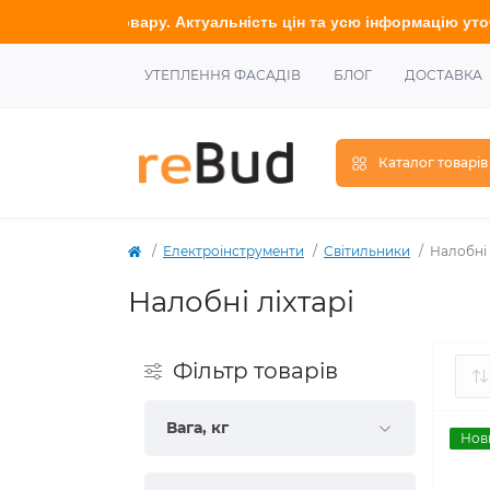
уальність цін та усю інформацію у
точнюйте
у наших менеджері
УТЕПЛЕННЯ ФАСАДІВ
БЛОГ
ДОСТАВКА
Каталог товарів
Електроінструменти
Світильники
Налобні 
Налобні ліхтарі
Фільтр товарів
Вага, кг
Нов