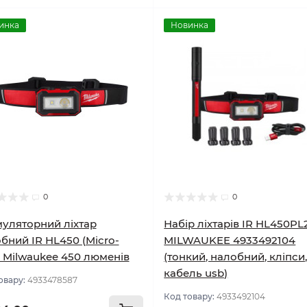
инка
Новинка
0
0
уляторний ліхтар
Набір ліхтарів IR HL450PL
бний IR HL450 (Micro-
MILWAUKEE 4933492104
 Milwaukee 450 люменів
(тонкий, налобний, кліпси
кабель usb)
овару:
4933478587
Код товару:
4933492104