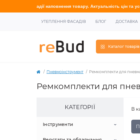
адії наповнення товару. Актуальність цін та усю інформацію у
т
УТЕПЛЕННЯ ФАСАДІВ
БЛОГ
ДОСТАВКА
Каталог товарів
Пневмоінструмент
Ремкомплекти для пневм
Ремкомплекти для пнев
КАТЕГОРІЇ
В к
Інструменти
П
Верстати та обладнання
Абразиви