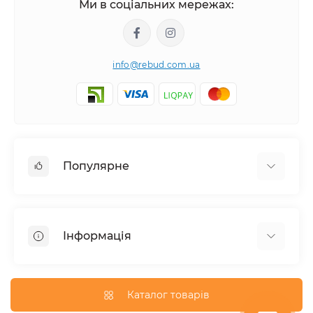
Ми в соціальних мережах:
info@rebud.com.ua
Популярне
Фасадні матеріали
Будівельні cуміші
Інформація
Гіпсокартонні системи
Покрівля і аксесуари
Доставка
Паркани та огорожі
Про магазин
Каталог товарів
Вікна