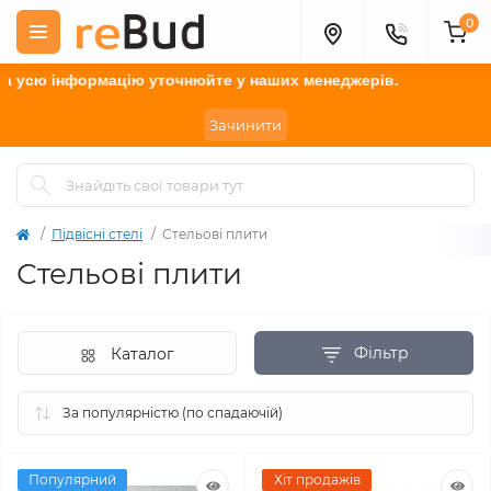
0
усю інформацію у
точнюйте
у наших менеджерів.
Зачинити
Підвісні стелі
Стельові плити
Стельові плити
Фільтр
Каталог
Популярний
Хіт продажів