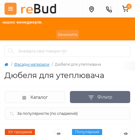
0
менеджерів.
Зачинити
Фасадні матеріали
Дюбеля для утеплювача
Дюбеля для утеплювача
Фільтр
Каталог
Хіт продажів
Популярний