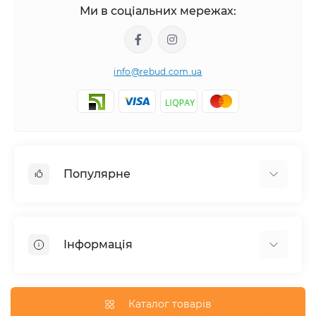
Ми в соціальних мережах:
info@rebud.com.ua
Популярне
Фасадні матеріали
Будівельні cуміші
Інформація
Гіпсокартонні системи
Покрівля і аксесуари
Доставка
Паркани та огорожі
Про магазин
Каталог товарів
Вікна