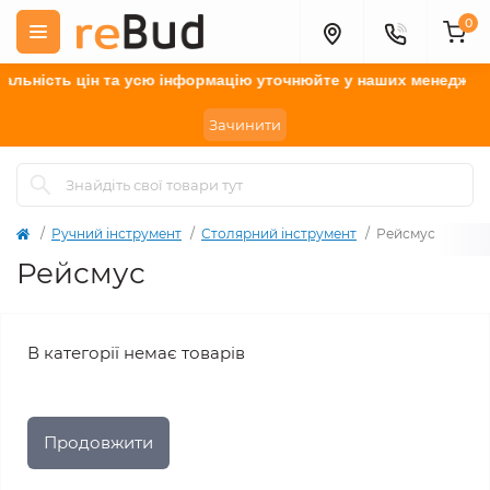
0
альність цін та усю інформацію у
точнюйте
у наших менеджерів
Зачинити
Ручний інструмент
Столярний інструмент
Рейсмус
Рейсмус
В категорії немає товарів
Продовжити