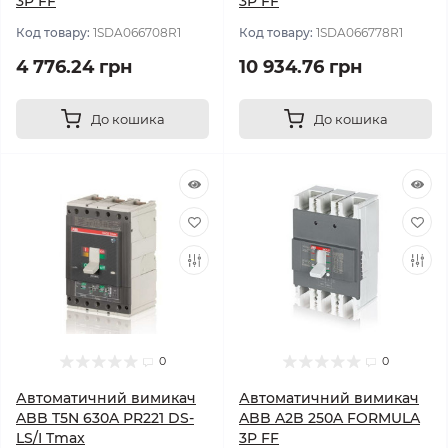
3P FF
3P FF
Код товару:
1SDA066708R1
Код товару:
1SDA066778R1
4 776.24 грн
10 934.76 грн
До кошика
До кошика
0
0
Автоматичний вимикач
Автоматичний вимикач
ABB T5N 630A PR221 DS-
ABB A2B 250A FORMULA
LS/I Tmax
3P FF