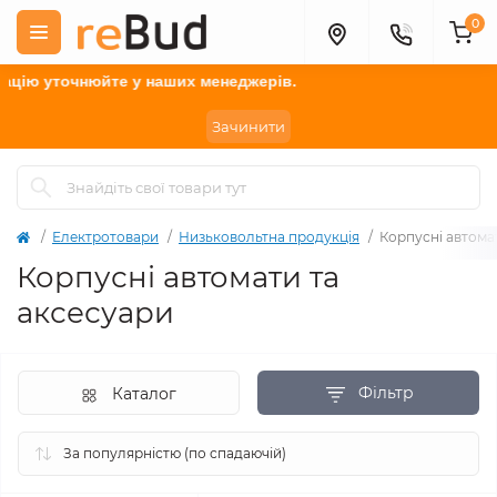
0
нюйте
у наших менеджерів.
Зачинити
Електротовари
Низьковольтна продукція
Корпусні автома
Корпусні автомати та
аксесуари
Фільтр
Каталог