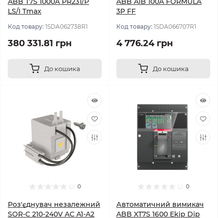
ABB T7S 1000A PR231/P
ABB A1B 100A FORMULA
LS/I Tmax
3P FF
Код товару:
1SDA062738R1
Код товару:
1SDA066707R1
380 331.81 грн
4 776.24 грн
До кошика
До кошика
0
0
Роз'єднувач незалежний
Автоматичний вимикач
SOR-C 210-240V AC A1-A2
ABB XT7S 1600 Ekip Dip