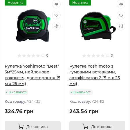
Новинка
Новинка
0
0
Рулетка Yoshimoto "Best"
Рулетка Yoshimoto з
5м*25мм, нейлонове
гумовими вставками,
покриття, двостороння (5
автофіксатор 2 (5 м х 25
м х 25 мм)
мм)
В наявності
В наявності
Код товару:
Y24-135
Код товару:
Y24-112
324.76 грн
243.54 грн
До кошика
До кошика