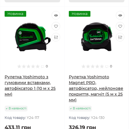
Новинка
Новинка
0
0
Рулетка Yoshimoto з
Рулетка Yoshimoto
гумовими вставками,
Magnet PRO,
автофіксатор 1 (10 м х 25
автофіксатор, нейлонове
мм)
покриття, магніт (5 м х 25
мм)
В наявності
В наявності
Код товару:
Y24-117
Код товару:
Y24-130
433.11 грн
326.19 грн