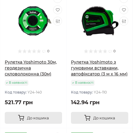
0
0
Рулетка Yoshimoto 30м,
Рулетка Yoshimoto з
геодезична
гумовими вставками,
скловолоконна (30м)
автофіксатор (3 м х 16 мм)
В наявності
В наявності
Код товару:
Y24-140
Код товару:
Y24-110
521.77 грн
142.94 грн
До кошика
До кошика