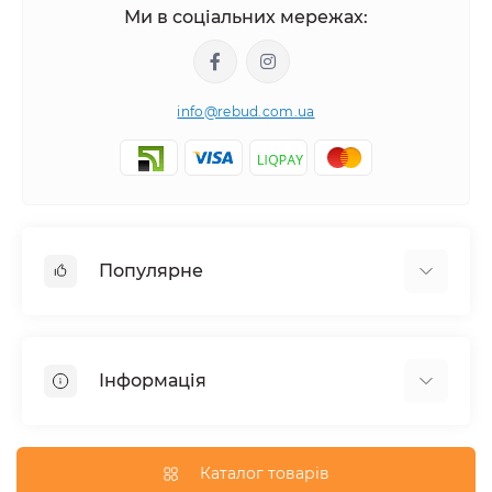
Ми в соціальних мережах:
info@rebud.com.ua
Популярне
Фасадні матеріали
Будівельні cуміші
Інформація
Гіпсокартонні системи
Покрівля і аксесуари
Доставка
Паркани та огорожі
Про магазин
Каталог товарів
Вікна