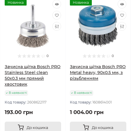
Новинка
Новинка
0
0
Зачисна щітка Bosch PRO
Зачисна щітка Bosch PRO
Stainless Steel clean
Metal heavy, 90x0.5 мм, з
50x0.3 мм прямий
різьбленням
хвостовик
В наявності
В наявності
Код товару:
2608622117
Код товару:
1608614001
193.00 грн
1 004.00 грн
До кошика
До кошика