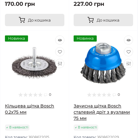
170.00 грн
227.00 грн
До кошика
До кошика
Новинка
Новинка
0
0
Кільцева щітка Bosch
Зачисна щітка Bosch
0.2x75 мм
сталевий дріт з вузлами
75 мм
В наявності
В наявності
Код товару:
1608622015
Код товару:
1608622029