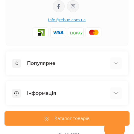
info@rebud.com.ua
Популярне
Фасадні матеріали
Будівельні cуміші
Інформація
Гіпсокартонні системи
Покрівля і аксесуари
Доставка
Паркани та огорожі
Про магазин
Каталог товарів
Вікна
Оплата
Гідроізоляція