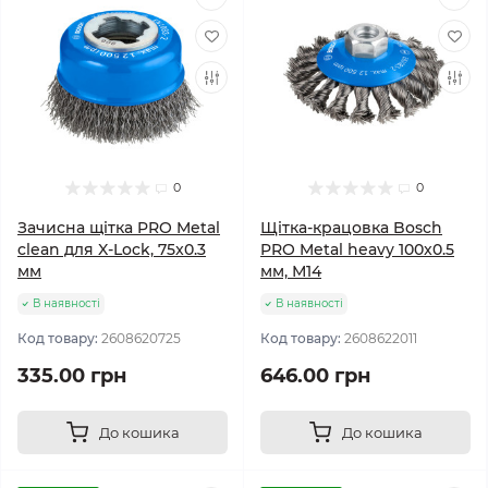
0
0
Зачисна щітка PRO Metal
Щітка-крацовка Bosch
clean для X-Lock, 75x0.3
PRO Metal heavy 100x0.5
мм
мм, М14
В наявності
В наявності
Код товару:
2608620725
Код товару:
2608622011
335.00 грн
646.00 грн
До кошика
До кошика