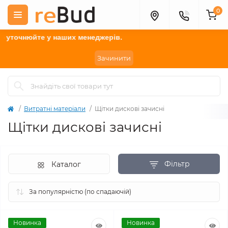
0
у наших менеджерів.
Зачинити
Витратні матеріали
Щітки дискові зачисні
Щітки дискові зачисні
Фільтр
Каталог
Новинка
Новинка