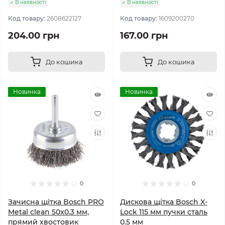
В наявності
В наявності
Код товару:
2608622127
Код товару:
1609200270
204.00 грн
167.00 грн
До кошика
До кошика
Новинка
Новинка
0
0
Зачисна щітка Bosch PRO
Дискова щітка Bosch X-
Metal clean 50x0.3 мм,
Lock 115 мм пучки сталь
прямий хвостовик
0.5 мм