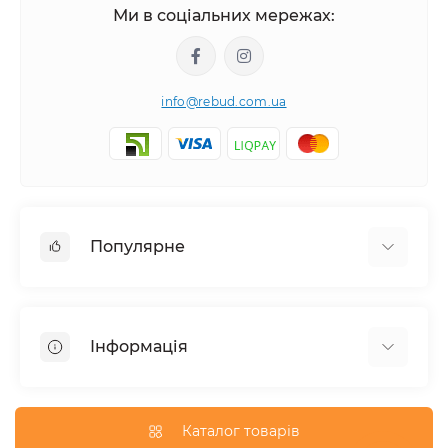
Ми в соціальних мережах:
info@rebud.com.ua
Популярне
Фасадні матеріали
Будівельні cуміші
Інформація
Гіпсокартонні системи
Покрівля і аксесуари
Доставка
Паркани та огорожі
Про магазин
Каталог товарів
Вікна