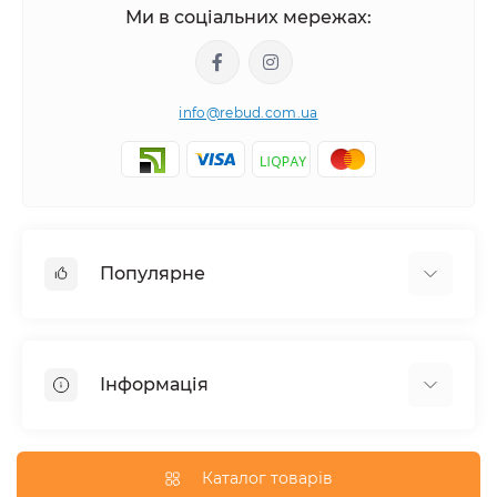
Ми в соціальних мережах:
info@rebud.com.ua
Популярне
Фасадні матеріали
Будівельні cуміші
Інформація
Гіпсокартонні системи
Покрівля і аксесуари
Доставка
Паркани та огорожі
Про магазин
Каталог товарів
Вікна