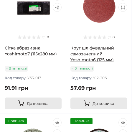
0
0
Сітка абразивна
Круг шлiфувальний
Yoshimoto7 (115х280 мм)
самозачепний
Yoshimoto6 (125 мм)
В наявності
В наявності
Код товару:
Y53-017
Код товару:
Y12-206
91.91 грн
57.69 грн
До кошика
До кошика
Новинка
Новинка