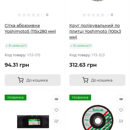
0
0
Сітка абразивна
Круг полірувальний по
Yoshimoto5 (115х280 мм)
плитці Yoshimoto (100х3
мм)
В наявності
В наявності
Код товару:
Y53-015
Код товару:
Y13-323
94.31 грн
312.63 грн
До кошика
До кошика
Новинка
Новинка