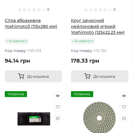
0
0
Сітка абразивна
Круг зачисний
Yoshimoto3 (115х280 мм)
нейлоновий м'який
Yoshimoto (125х22.23 мм)
В наявності
В наявності
Код товару:
Y53-013
Код товару:
Y12-130
94.14 грн
178.33 грн
До кошика
До кошика
Новинка
Новинка