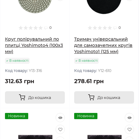
0
0
Круг полірувальний по
Тримач універсальний
плитці Yoshimoto4 (100х3
для самозачепних кругів
мм)
Yoshimoto1 (125 мм)
В наявності
В наявності
Код товару:
Y13-316
Код товару:
Y12-610
312.63 грн
278.61 грн
До кошика
До кошика
Новинка
Новинка