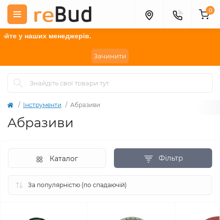
0
 менеджерів.
Зачинити
Інструменти
Абразиви
Абразиви
Фільтр
Каталог