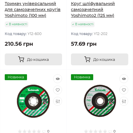
Тримач універсальний
Круг шлiфувальний
для самозачепних кругів
самозачепний
Yoshimoto (100 мм)
Yoshimoto2 (125 мм)
В наявності
В наявності
Код товару:
Y12-600
Код товару:
Y12-202
210.56 грн
57.69 грн
До кошика
До кошика
Новинка
Новинка
0
0