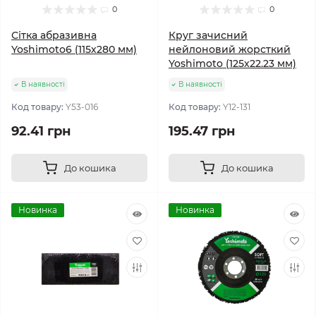
0
0
Сітка абразивна
Круг зачисний
Yoshimoto6 (115х280 мм)
нейлоновий жорсткий
Yoshimoto (125х22.23 мм)
В наявності
В наявності
Код товару:
Y53-016
Код товару:
Y12-131
92.41 грн
195.47 грн
До кошика
До кошика
Новинка
Новинка