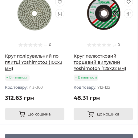
0
0
Круг полірувальний по
Круг пелюстковий
плитці Yoshimoto3 (100х3
торцевий випуклий
мм)
Yoshimoto4 (125х22 мм)
В наявності
В наявності
Код товару:
Y13-360
Код товару:
Y12-122
312.63 грн
48.31 грн
До кошика
До кошика