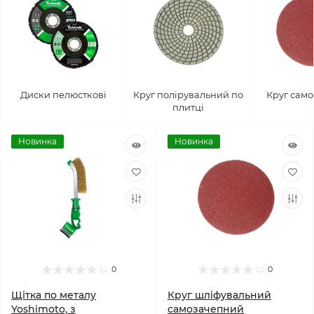
Диски пелюсткові
Круг полірувальний по
Круг сам
плитці
Новинка
Новинка
0
0
Щітка по металу
Круг шлiфувальний
Yoshimoto, з
самозачепний