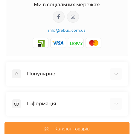
Ми в соціальних мережах:
info@rebud.com.ua
Популярне
Фасадні матеріали
Будівельні cуміші
Інформація
Гіпсокартонні системи
Покрівля і аксесуари
Доставка
Паркани та огорожі
Про магазин
Каталог товарів
Вікна