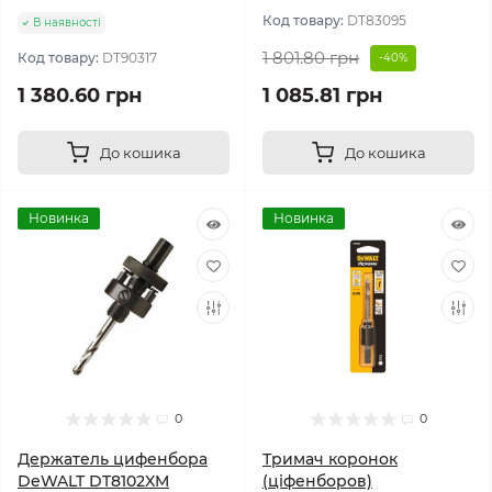
Код товару:
DT83095
В наявності
1 801.80 грн
Код товару:
DT90317
-40%
1 380.60 грн
1 085.81 грн
До кошика
До кошика
Новинка
Новинка
0
0
Держатель цифенбора
Тримач коронок
DeWALT DT8102XM
(ціфенборов)