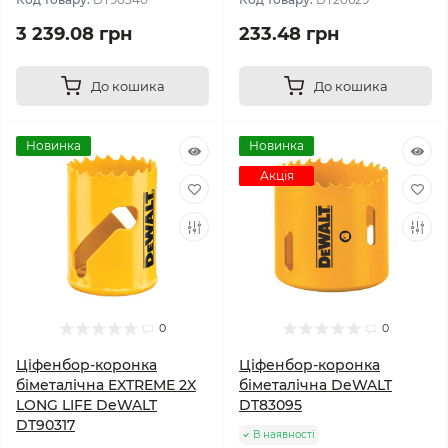
3 239.08 грн
233.48 грн
До кошика
До кошика
Новинка
Новинка
Акція
0
0
Ціфенбор-коронка
Ціфенбор-коронка
біметалічна EXTREME 2X
біметалічна DeWALT
LONG LIFE DeWALT
DT83095
DT90317
В наявності