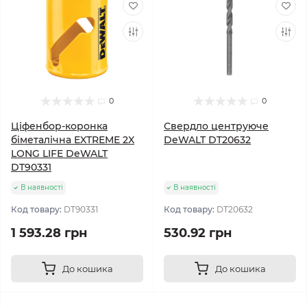
0
0
Ціфенбор-коронка
Cвердло центруюче
біметалічна EXTREME 2X
DeWALT DT20632
LONG LIFE DeWALT
DT90331
В наявності
В наявності
Код товару:
DT90331
Код товару:
DT20632
1 593.28 грн
530.92 грн
До кошика
До кошика