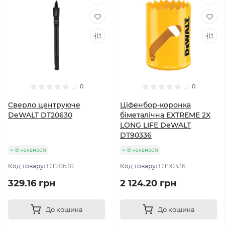
0
0
Cверло центруюче
Ціфенбор-коронка
DeWALT DT20630
біметалічна EXTREME 2X
LONG LIFE DeWALT
DT90336
В наявності
В наявності
Код товару:
DT20630
Код товару:
DT90336
329.16 грн
2 124.20 грн
До кошика
До кошика