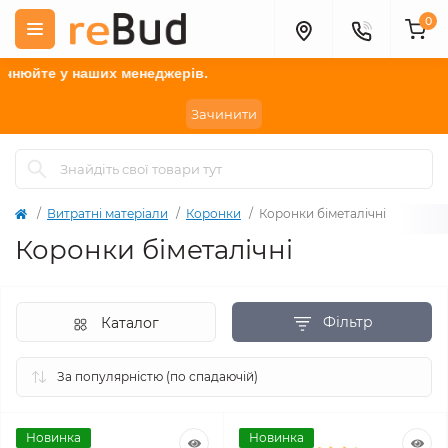
0
их менеджерів.
Зачинити
Витратні матеріали
Коронки
Коронки біметалічні
Коронки біметалічні
Фільтр
Каталог
Новинка
Новинка