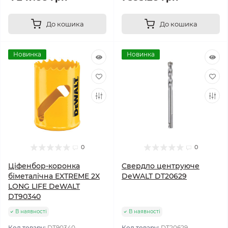
До кошика
До кошика
Новинка
Новинка
0
0
Ціфенбор-коронка
Cвердло центруюче
біметалічна EXTREME 2X
DeWALT DT20629
LONG LIFE DeWALT
DT90340
В наявності
В наявності
Код товару:
DT90340
Код товару:
DT20629