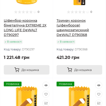
0
0
Ціфенбор-коронка
Тримач коронок
біметалічна EXTREME 2X
(ціфенборов)
LONG LIFE DeWALT
швидкозатискний
DT90297
DeWALT DT90368
В наявності
В наявності
Код товару:
DT90297
Код товару:
DT90368
1 221.48 грн
421.20 грн
До кошика
До кошика
Новинка
Новинка