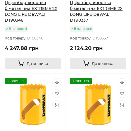
Ціфенбор-коронка
Ціфенбор-коронка
біметалічна EXTREME 2X
біметалічна EXTREME 2X
LONG LIFE DeWALT
LONG LIFE DeWALT
DT90346
DT90337
В наявності
В наявності
Код товару:
DT90346
Код товару:
DT90337
4 247.88 грн
2 124.20 грн
До кошика
До кошика
Новинка
Новинка