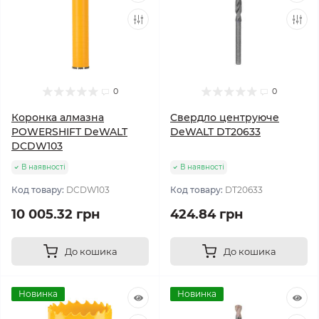
0
0
Коронка алмазна
Cвердло центруюче
POWERSHIFT DeWALT
DeWALT DT20633
DCDW103
В наявності
В наявності
Код товару:
DCDW103
Код товару:
DT20633
10 005.32 грн
424.84 грн
До кошика
До кошика
Новинка
Новинка