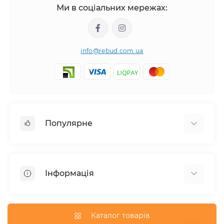
Ми в соціальних мережах:
info@rebud.com.ua
Популярне
Фасадні матеріали
Будівельні cуміші
Інформація
Гіпсокартонні системи
Покрівля і аксесуари
Доставка
Паркани та огорожі
Про магазин
Каталог товарів
Вікна