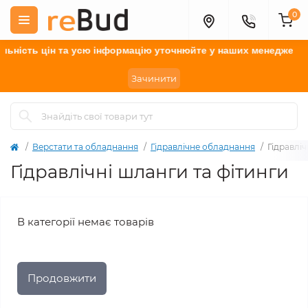
0
ьність цін та усю інформацію у
точнюйте
у наших менеджерів.
Зачинити
Верстати та обладнання
Гідравлічне обладнання
Гідравліч
Гідравлічні шланги та фітинги
В категорії немає товарів
Продовжити