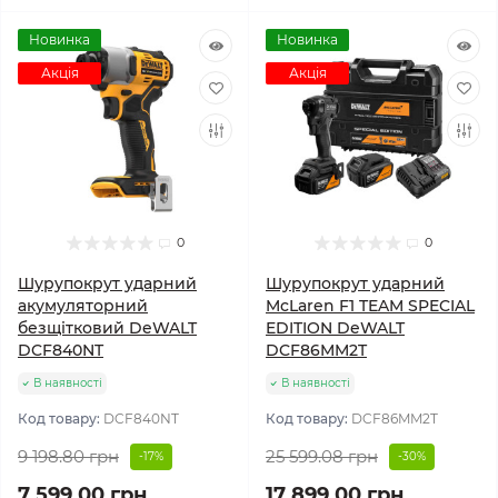
Новинка
Новинка
Акція
Акція
0
0
Шурупокрут ударний
Шурупокрут ударний
акумуляторний
McLaren F1 TEAM SPECIAL
безщітковий DeWALT
EDITION DeWALT
DCF840NT
DCF86MM2T
В наявності
В наявності
Код товару:
DCF840NT
Код товару:
DCF86MM2T
9 198.80 грн
25 599.08 грн
-17%
-30%
7 599.00 грн
17 899.00 грн