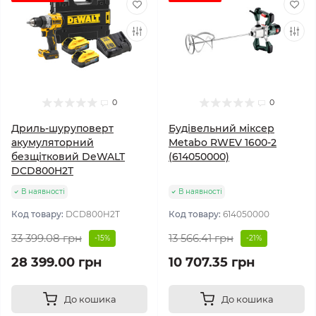
0
0
Дриль-шуруповерт
Будівельний міксер
акумуляторний
Metabo RWEV 1600-2
безщітковий DeWALT
(614050000)
DCD800H2T
В наявності
В наявності
Код товару:
DCD800H2T
Код товару:
614050000
33 399.08 грн
13 566.41 грн
-15%
-21%
28 399.00 грн
10 707.35 грн
До кошика
До кошика