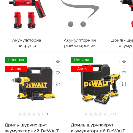
Акумуляторна
Акумуляторний
Дрилі - ш
викрутка
різьбонарізчик
акумул
Новинка
Новинка
Акція
Акція
0
0
Дриль-шурупокрут
Дриль-шурупокрут
акумуляторний DeWALT
акумуляторний DeWALT