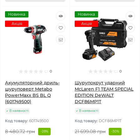
Новинка
Новинка
Акція
Акція
0
0
Акумуляторний дриль-
Шурупокрут ударний
шуруповерт Metabo
McLaren F1 TEAM SPECIAL
PowerMaxx BS BL Q
EDITION DeWALT
(601749500)
DCF86MP1T
В наявності
В наявності
Код товару:
601749500
Код товару:
DCF86MP1T
8 480.72 грн
21 699.08 грн
-28%
-30%