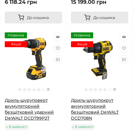
6 118.24 грн
15 199.00 грн
До кошика
До кошика
Новинка
Новинка
Акція
Акція
0
0
Дриль-шуруповерт
Дриль-шурупокрут
акумуляторний
акумуляторний
безщітковий ударний
безщітковий DeWALT
DeWALT DCD799P2T
DCD708N
В наявності
В наявності