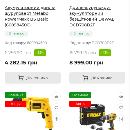
Акумуляторний дриль-
Дриль-шурупокрут
шуруповерт Metabo
акумуляторний
PowerMaxx BS Basic
безщітковий DeWALT
(600984500)
DCD708D2T
В наявності
В наявності
Код товару:
600984500
Код товару:
DCD708D2T
6 256.90 грн
15 799.16 грн
-32%
-43%
4 282.15 грн
8 999.00 грн
До кошика
До кошика
Новинка
Новинка
Акція
Акція