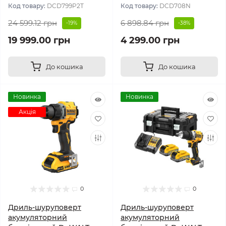
Код товару:
DCD799P2T
Код товару:
DCD708N
24 599.12 грн
6 898.84 грн
-19%
-38%
19 999.00 грн
4 299.00 грн
До кошика
До кошика
Новинка
Новинка
Акція
0
0
Дриль-шуруповерт
Дриль-шуруповерт
акумуляторний
акумуляторний