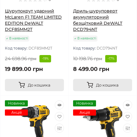
Шурупокрут ударний
Дриль-шуруповерт
McLaren F1 TEAM LIMITED
акумуляторний
EDITION DeWALT
безщітковий DeWALT
DCF85MM2T
DCD794NT
В наявності
В наявності
Код товару:
DCF85MM2T
Код товару:
DCD794NT
24 698.96 грн
10 198.76 грн
-19%
-17%
19 899.00 грн
8 499.00 грн
До кошика
До кошика
Новинка
Новинка
Акція
Акція