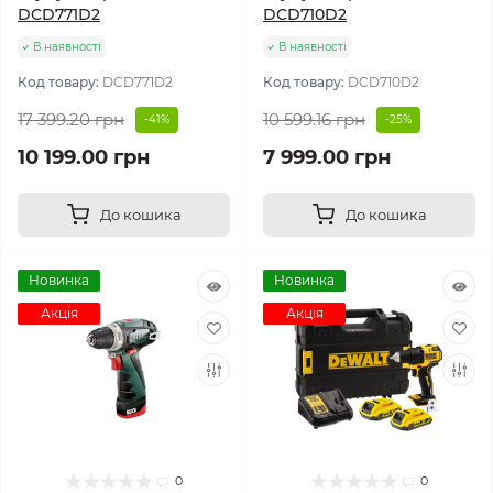
DCD771D2
DCD710D2
В наявності
В наявності
Код товару:
DCD771D2
Код товару:
DCD710D2
17 399.20 грн
10 599.16 грн
-41%
-25%
10 199.00 грн
7 999.00 грн
До кошика
До кошика
Новинка
Новинка
Акція
Акція
0
0