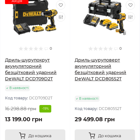
Акція
0
0
Дриль-шурупокрут
Дриль-шуруповерт
акумуляторний
акумуляторний
безщітковий ударний
безщітковий ударний
DeWALT DCD709D2T
DeWALT DCD805S2T
В наявності
Код товару:
DCD709D2T
В наявності
16 298.88 грн
Код товару:
DCD805S2T
-19%
13 199.00 грн
29 499.08 грн
До кошика
До кошика