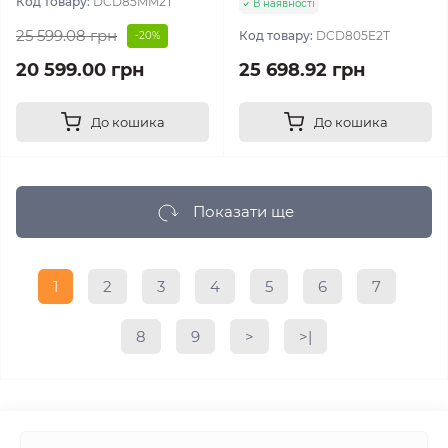
Код товару:
DCD85MM2T
В наявності
25 599.08 грн
Код товару:
DCD805E2T
-20%
20 599.00 грн
25 698.92 грн
До кошика
До кошика
Показати ще
1
2
3
4
5
6
7
8
9
>
>|