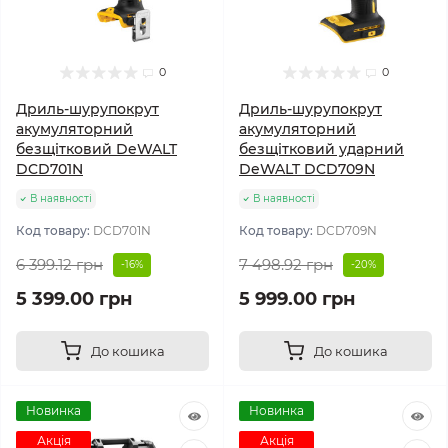
0
0
Дриль-шурупокрут
Дриль-шурупокрут
акумуляторний
акумуляторний
безщітковий DeWALT
безщітковий ударний
DCD701N
DeWALT DCD709N
В наявності
В наявності
Код товару:
DCD701N
Код товару:
DCD709N
6 399.12 грн
7 498.92 грн
-16%
-20%
5 399.00 грн
5 999.00 грн
До кошика
До кошика
Новинка
Новинка
Акція
Акція