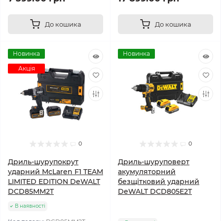
До кошика
До кошика
Новинка
Новинка
Акція
0
0
Дриль-шурупокрут
Дриль-шуруповерт
ударний McLaren F1 TEAM
акумуляторний
LIMITED EDITION DeWALT
безщітковий ударний
DCD85MM2T
DeWALT DCD805E2T
В наявності