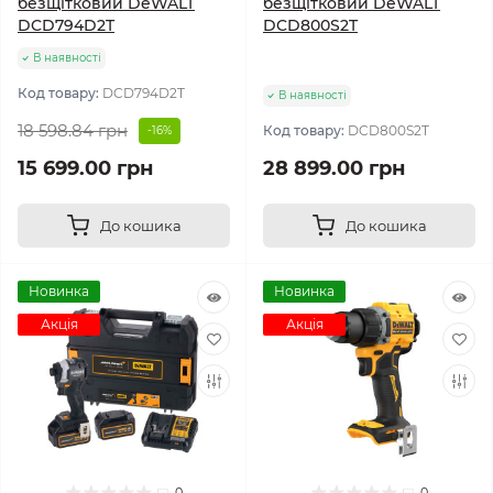
безщітковий DeWALT
безщітковий DeWALT
DCD794D2T
DCD800S2T
В наявності
Код товару:
DCD794D2T
В наявності
18 598.84 грн
Код товару:
DCD800S2T
-16%
15 699.00 грн
28 899.00 грн
До кошика
До кошика
Новинка
Новинка
Акція
Акція
0
0