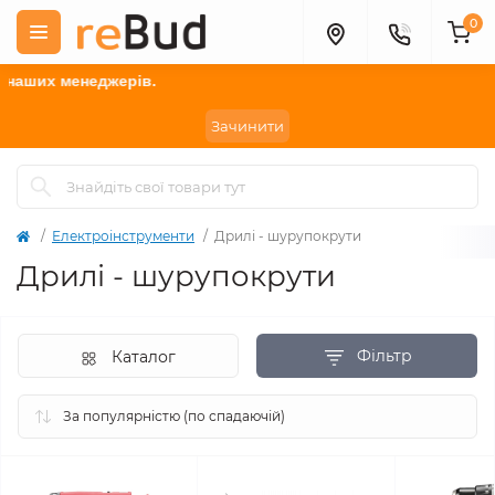
0
рів.
Зачинити
Електроінструменти
Дрилі - шурупокрути
Дрилі - шурупокрути
Фільтр
Каталог