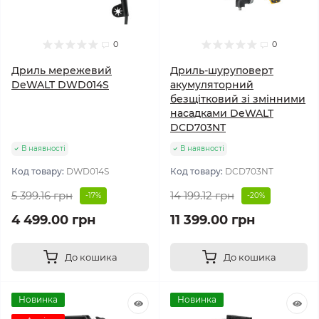
0
0
Дриль мережевий
Дриль-шуруповерт
DeWALT DWD014S
акумуляторний
безщітковий зі змінними
насадками DeWALT
DCD703NT
В наявності
В наявності
Код товару:
DWD014S
Код товару:
DCD703NT
5 399.16 грн
14 199.12 грн
-17%
-20%
4 499.00 грн
11 399.00 грн
До кошика
До кошика
Новинка
Новинка