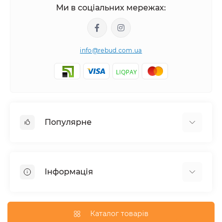
Ми в соціальних мережах:
info@rebud.com.ua
Популярне
Фасадні матеріали
Будівельні cуміші
Інформація
Гіпсокартонні системи
Покрівля і аксесуари
Доставка
Паркани та огорожі
Про магазин
Каталог товарів
Вікна