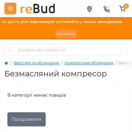
0
ть цін та усю інформацію у
точнюйте
у наших менеджерів.
Зачинити
Верстати та обладнання
Компресорне обладнання
Безмас
Безмасляний компресор
В категорії немає товарів
Продовжити