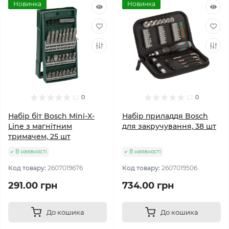
Новинка
Новинка
0
0
Набір біт Bosch Mini-X-
Набір приладдя Bosch
Line з магнітним
для закручування, 38 шт
тримачем, 25 шт
В наявності
В наявності
Код товару:
2607019676
Код товару:
2607019506
291.00 грн
734.00 грн
До кошика
До кошика