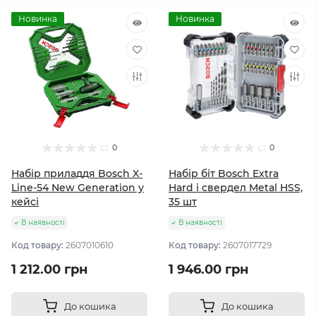
Новинка
Новинка
0
0
Набір приладдя Bosch X-
Набір біт Bosch Extra
Line-54 New Generation у
Hard і свердел Metal HSS,
кейсі
35 шт
В наявності
В наявності
Код товару:
2607010610
Код товару:
2607017729
1 212.00 грн
1 946.00 грн
До кошика
До кошика