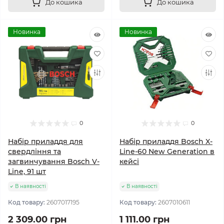
До кошика
До кошика
Новинка
Новинка
0
0
Набір приладдя для
Набір приладдя Bosch X-
свердління та
Line-60 New Generation в
загвинчування Bosch V-
кейсі
Line, 91 шт
В наявності
В наявності
Код товару:
2607017195
Код товару:
2607010611
2 309.00 грн
1 111.00 грн