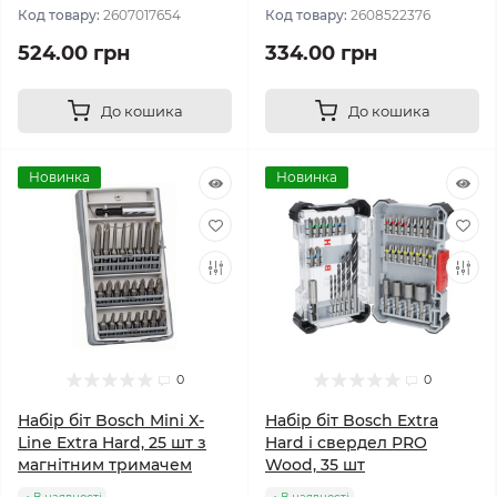
Код товару:
2607017654
Код товару:
2608522376
524.00 грн
334.00 грн
До кошика
До кошика
Новинка
Новинка
0
0
Набір біт Bosch Mini X-
Набір біт Bosch Extra
Line Extra Hard, 25 шт з
Hard і свердел PRO
магнітним тримачем
Wood, 35 шт