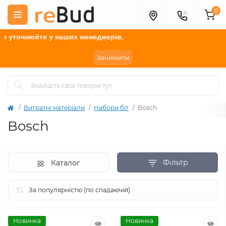
0
е
у наших менеджерів.
Зачинити
Витратні матеріали
Набори біт
Bosch
Bosch
Фільтр
Каталог
Новинка
Новинка