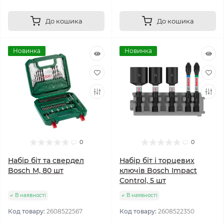
До кошика
До кошика
Новинка
Новинка
0
0
Набір біт та свердел
Набір біт і торцевих
Bosch M, 80 шт
ключів Bosch Impact
Control, 5 шт
В наявності
В наявності
Код товару:
2608522567
Код товару:
2608522350