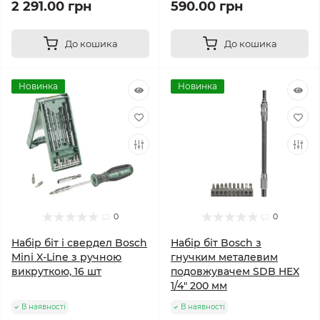
2 291.00 грн
590.00 грн
До кошика
До кошика
Новинка
Новинка
0
0
Набір біт і свердел Bosch
Набір біт Bosch з
Mini X-Line з ручною
гнучким металевим
викруткою, 16 шт
подовжувачем SDB HEX
1/4" 200 мм
В наявності
В наявності