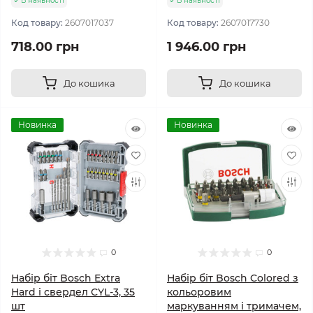
В наявності
В наявності
Код товару:
2607017037
Код товару:
2607017730
718.00 грн
1 946.00 грн
До кошика
До кошика
Новинка
Новинка
0
0
Набір біт Bosch Extra
Набір біт Bosch Colored з
Hard і свердел CYL-3, 35
кольоровим
шт
маркуванням і тримачем,