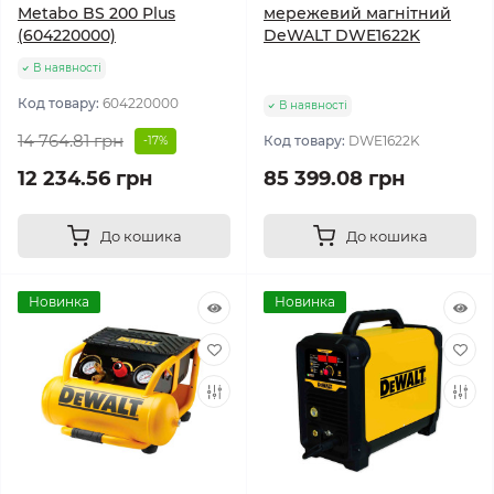
Metabo BS 200 Plus
мережевий магнітний
(604220000)
DeWALT DWE1622K
В наявності
Код товару:
604220000
В наявності
14 764.81 грн
Код товару:
DWE1622K
-17%
12 234.56 грн
85 399.08 грн
До кошика
До кошика
Новинка
Новинка