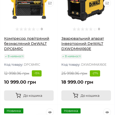
0
0
Компресор повітряний
Зварювальний апарат
безмасляний DeWALT
інверторний DeWALT
DPC6MRC
DXWDMMA160E
В наявності
В наявності
Код товару:
DPC6MRC
Код товару:
DXWDMMA160E
12 998.96 грн
25 998.96 грн
-15%
-27%
10 999.00 грн
18 999.00 грн
До кошика
До кошика
Новинка
Новинка