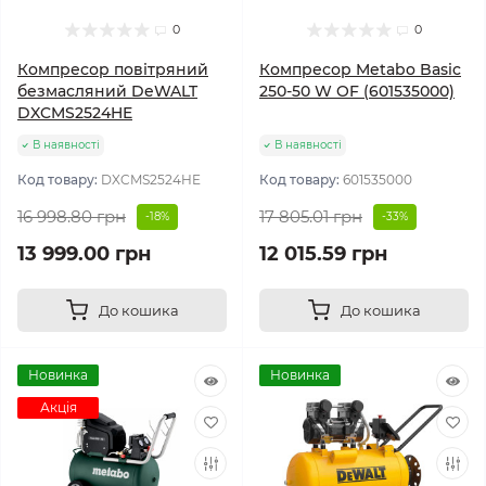
0
0
Компресор повітряний
Компресор Metabo Basic
безмасляний DeWALT
250-50 W OF (601535000)
DXCMS2524HE
В наявності
В наявності
Код товару:
DXCMS2524HE
Код товару:
601535000
16 998.80 грн
17 805.01 грн
-18%
-33%
13 999.00 грн
12 015.59 грн
До кошика
До кошика
Новинка
Новинка
Акція