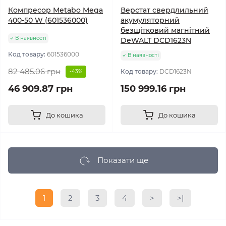
Компресор Metabo Mega
Верстат свердлильний
400-50 W (601536000)
акумуляторний
безщітковий магнітний
В наявності
DeWALT DCD1623N
Код товару:
601536000
В наявності
82 485.06 грн
Код товару:
DCD1623N
-43%
46 909.87 грн
150 999.16 грн
До кошика
До кошика
Показати ще
1
2
3
4
>
>|