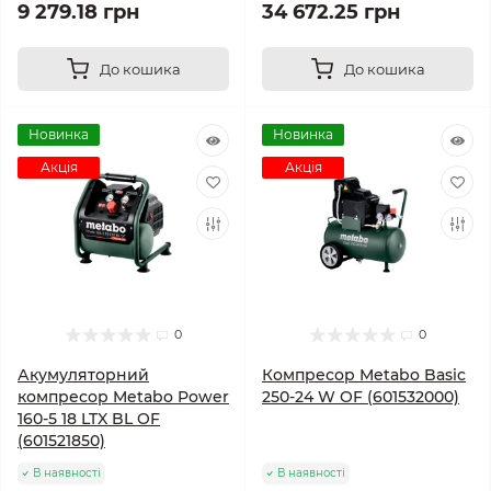
9 279.18 грн
34 672.25 грн
До кошика
До кошика
Новинка
Новинка
Акція
Акція
0
0
Акумуляторний
Компресор Metabo Basic
компресор Metabo Power
250-24 W OF (601532000)
160-5 18 LTX BL OF
(601521850)
В наявності
В наявності