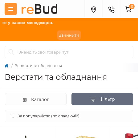
0
енеджерів.
Зачинити
Верстати та обладнання
Верстати та обладнання
Фільтр
Каталог