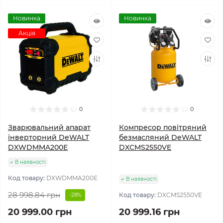
Новинка
Новинка
Акція
0
0
Зварювальний апарат
Компресор повітряний
інверторний DeWALT
безмасляний DeWALT
DXWDMMA200E
DXCMS2550VE
В наявності
Код товару:
DXWDMMA200E
В наявності
28 998.84 грн
Код товару:
DXCMS2550VE
-28%
20 999.00 грн
20 999.16 грн