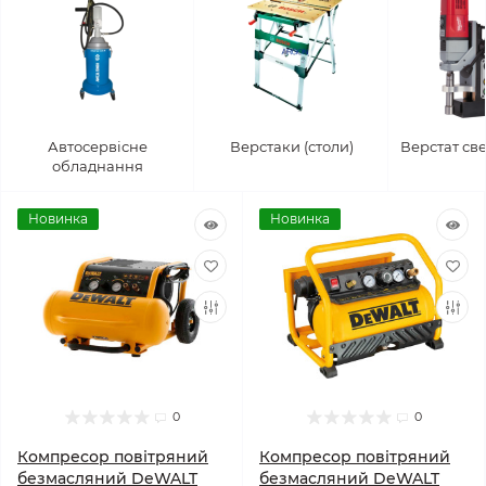
Автосервісне
Верстаки (столи)
Верстат св
обладнання
Новинка
Новинка
0
0
Компресор повітряний
Компресор повітряний
безмасляний DeWALT
безмасляний DeWALT