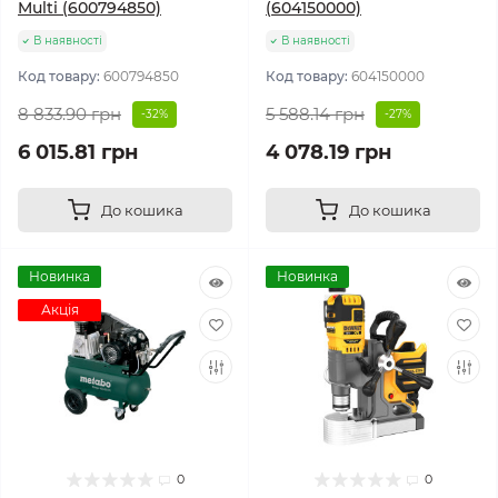
Multi (600794850)
(604150000)
В наявності
В наявності
Код товару:
600794850
Код товару:
604150000
8 833.90 грн
5 588.14 грн
-32%
-27%
6 015.81 грн
4 078.19 грн
До кошика
До кошика
Новинка
Новинка
Акція
0
0