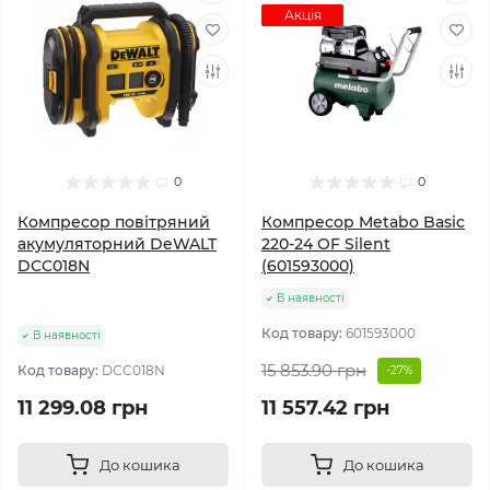
Акція
0
0
Компресор повітряний
Компресор Metabo Basic
акумуляторний DeWALT
220-24 OF Silent
DCC018N
(601593000)
В наявності
Код товару:
601593000
В наявності
15 853.90 грн
Код товару:
DCC018N
-27%
11 299.08 грн
11 557.42 грн
До кошика
До кошика