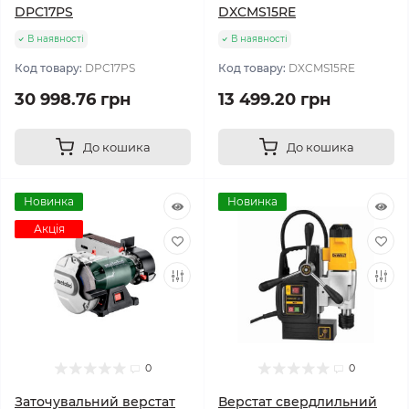
DPC17PS
DXCMS15RE
В наявності
В наявності
Код товару:
DPC17PS
Код товару:
DXCMS15RE
30 998.76 грн
13 499.20 грн
До кошика
До кошика
Новинка
Новинка
Акція
0
0
Заточувальний верстат
Верстат свердлильний