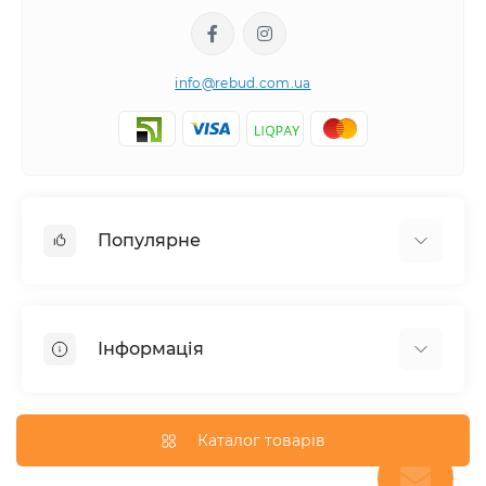
info@rebud.com.ua
Популярне
Фасадні матеріали
Будівельні cуміші
Інформація
Гіпсокартонні системи
Покрівля і аксесуари
Доставка
Паркани та огорожі
Про магазин
Каталог товарів
Вікна
Оплата
Гідроізоляція