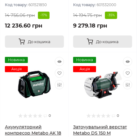
Код товару:
601521850
Код товару:
601532000
14 756.06 грн
14 194.75 грн
-17%
-35%
12 236.60 грн
9 279.18 грн
До кошика
До кошика
Новинка
Новинка
Акція
Акція
0
0
Акумуляторний
Заточувальний верстат
компресор Metabo AK 18
Metabo DS 150 M