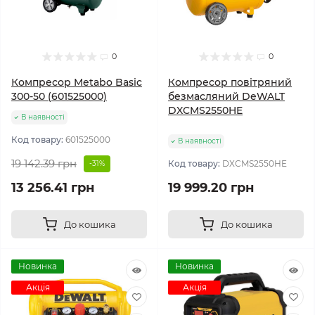
0
0
Компресор Metabo Basic
Компресор повітряний
300-50 (601525000)
безмасляний DeWALT
DXCMS2550HE
В наявності
Код товару:
601525000
В наявності
19 142.39 грн
Код товару:
DXCMS2550HE
-31%
13 256.41 грн
19 999.20 грн
До кошика
До кошика
Новинка
Новинка
Акція
Акція