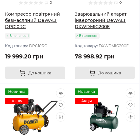
0
0
Компресор повітряний
Зварювальний апарат
безмасляний DeWALT
інверторний DeWALT
DPC10RC
DXWDMIG200E
В наявності
В наявності
Код товару:
DPC10RC
Код товару:
DXWDMIG200E
19 999.20 грн
78 998.92 грн
До кошика
До кошика
Новинка
Новинка
Акція
Акція