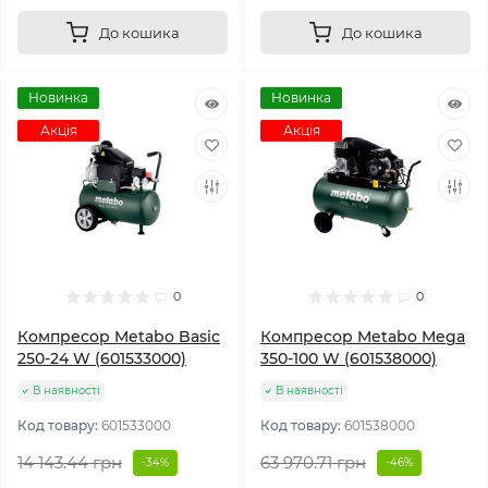
До кошика
До кошика
Новинка
Новинка
Акція
Акція
0
0
Компресор Metabo Basic
Компресор Metabo Mega
250-24 W (601533000)
350-100 W (601538000)
В наявності
В наявності
Код товару:
601533000
Код товару:
601538000
14 143.44 грн
63 970.71 грн
-34%
-46%