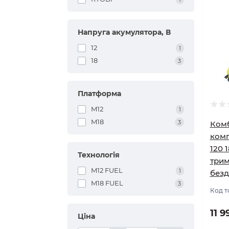
Напруга акумулятора, В
12
1
18
3
Платформа
M12
1
M18
3
Комб
комп
120 
Технологія
трим
M12 FUEL
1
безд
M18 FUEL
3
Код т
11 9
Ціна