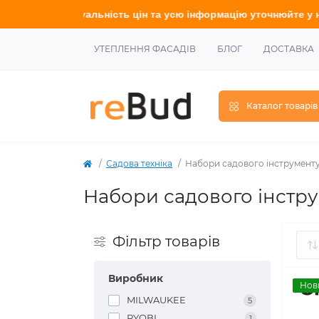
ьність цін та усю інформацію у
точнюйте
у наших менеджерів.
УТЕПЛЕННЯ ФАСАДІВ
БЛОГ
ДОСТАВКА
Каталог товарів
Садова техніка
Набори садового інструмент
Набори садового інстр
Фільтр товарів
Виробник
Нов
MILWAUKEE
5
RYOBI
1