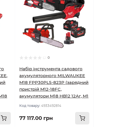
0
го
Набір інструмента садового
EE,
акумуляторного MILWAUKEE
ний
M18 FPP30PL5-823P (зарядний
пристрій М12-18FC,
M18
акумулятори M18 HB12 12Аг, M1
Код товару:
4933492814
77 117.00 грн