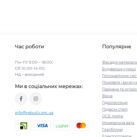
Час роботи
Популярне
Пн-Пт 9:00 – 18:00;
Фасадні матеріал
Сб 10:00-14:00;
Будівельні cуміші
Нд – вихідний
Гіпсокартонні си
Покрівля і аксесу
Ми в соціальних мережах:
Паркани та огоро
Вікна
Гідроізоляція
Підвісні стелі
info@rebud.com.ua
ОСБ плита
Мінеральна вата
Газоблоки
Електротовари