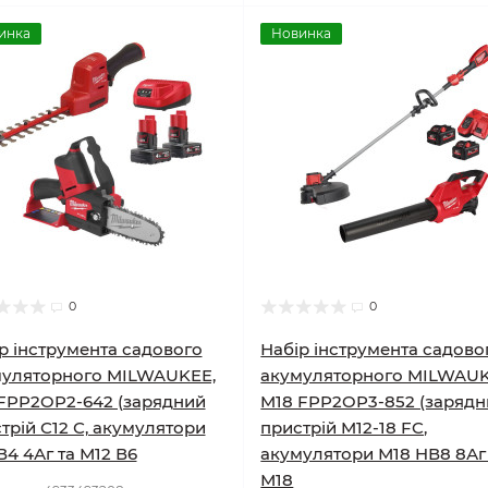
инка
Новинка
0
0
р інструмента садового
Набір інструмента садово
муляторного MILWAUKEE,
акумуляторного MILWAU
FPP2OP2-642 (зарядний
M18 FPP2OP3-852 (заряд
трій С12 С, акумулятори
пристрій M12-18 FC,
В4 4Аг та М12 В6
акумулятори М18 HВ8 8Аг
М18