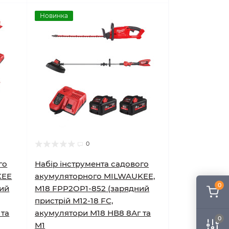
Новинка
0
го
Набір інструмента садового
KEE
акумуляторного MILWAUKEE,
0
ний
M18 FPP2OP1-852 (зарядний
пристрій М12-18 FC,
 та
акумулятори М18 НВ8 8Аг та
0
М1