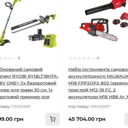
0
0
інований садовий
Набір інструмента садово
лект RYOBI RY18LT18HTA-
акумуляторного MILWAUK
18V ONE+ (1x бездротовий
M18 FPP2OP2-802 (заряд
мер для трави 30 см, 1x
пристрій М12-18 FC, 2
ротовий триммер для
акумулятори М18 HВ8 Аг. 
овару:
5133005619
Код товару:
4933492817
99.00 грн
45 704.00 грн