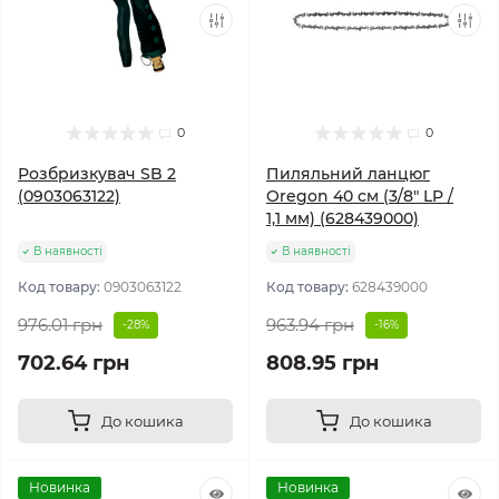
0
0
Розбризкувач SB 2
Пиляльний ланцюг
(0903063122)
Oregon 40 см (3/8" LP /
1,1 мм) (628439000)
В наявності
В наявності
Код товару:
0903063122
Код товару:
628439000
976.01 грн
963.94 грн
-28%
-16%
702.64 грн
808.95 грн
До кошика
До кошика
Новинка
Новинка