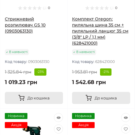
0
0
Стрижневий
Комплект Oregon:
розпилювач GS 10
пиляльна шина 35 см +
(0903063130)
пиляльний ланцюг 35 см
(3/8" LP / 1,1 мм)
(628421000)
В наявності
В наявності
Код товару:
0903063130
Код товару:
628421000
1 325.84 грн
1 953.81 грн
-23%
-21%
1 019.23 грн
1 542.68 грн
До кошика
До кошика
Новинка
Новинка
Акція
Акція