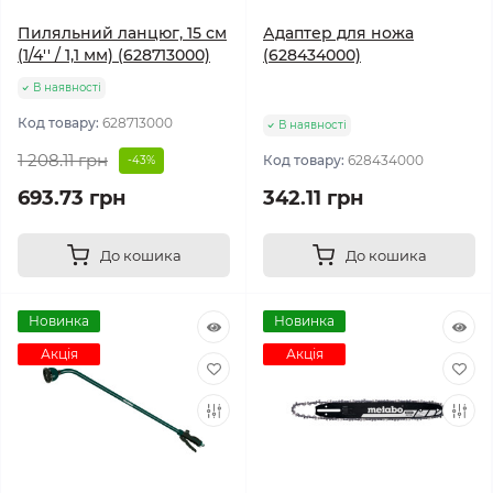
Пиляльний ланцюг, 15 см
Адаптер для ножа
(1/4'' / 1,1 мм) (628713000)
(628434000)
В наявності
Код товару:
628713000
В наявності
1 208.11 грн
Код товару:
628434000
-43%
693.73 грн
342.11 грн
До кошика
До кошика
Новинка
Новинка
Акція
Акція