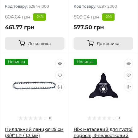
Код товару:
628441000
Код товару:
628712000
604.64 грн
809.04 грн
-24%
-29%
461.77 грн
577.50 грн
До кошика
До кошика
Новинка
Новинка
0
0
Пиляльний ланцюг 25 см
Ніж металевий для густої
(3/8" LP / 1,3 мм)
порослі, 3-пелюстковий