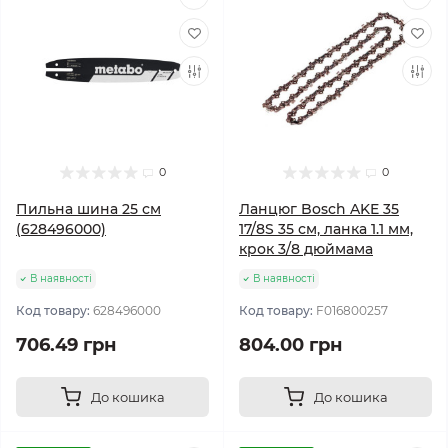
0
0
Пильна шина 25 см
Ланцюг Bosch AKE 35
(628496000)
17/8S 35 см, ланка 1.1 мм,
крок 3/8 дюймама
В наявності
В наявності
Код товару:
628496000
Код товару:
F016800257
706.49 грн
804.00 грн
До кошика
До кошика