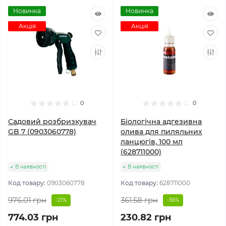
Новинка
Новинка
Акція
Акція
0
0
Садовий розбризкувач
Біологічна адгезивна
GB 7 (0903060778)
олива для пиляльних
ланцюгів, 100 мл
(628711000)
В наявності
В наявності
Код товару:
0903060778
Код товару:
628711000
976.01 грн
361.58 грн
-21%
-36%
774.03 грн
230.82 грн