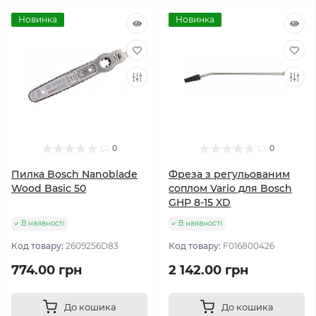
Новинка
Новинка
0
0
Пилка Bosch Nanoblade
Фреза з регульованим
Wood Basic 50
соплом Vario для Bosch
GHP 8-15 XD
В наявності
В наявності
Код товару:
2609256D83
Код товару:
F016800426
774.00 грн
2 142.00 грн
До кошика
До кошика