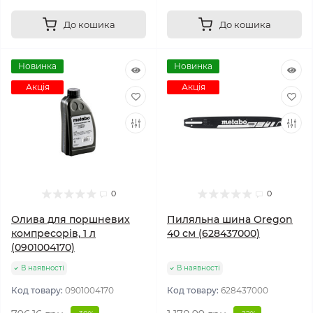
До кошика
До кошика
Новинка
Новинка
Акція
Акція
0
0
Олива для поршневих
Пиляльна шина Oregon
компресорів, 1 л
40 см (628437000)
(0901004170)
В наявності
В наявності
Код товару:
0901004170
Код товару:
628437000