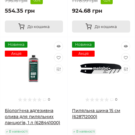
796.16 грн
1 178.99 грн
-30%
-22%
554.35 грн
924.68 грн
До кошика
До кошика
Новинка
Новинка
Акція
Акція
0
0
Біологічна адгезивна
Пиляльна шина 15 см
олива для пиляльних
(628712000)
ланцюгів, 1 л (628441000)
В наявності
В наявності