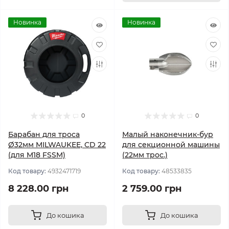
Новинка
Новинка
0
0
Барабан для троса
Малый наконечник-бур
Ø32мм MILWAUKEE, CD 22
для секционной машины
(для M18 FSSM)
(22мм трос.)
Код товару:
4932471719
Код товару:
48533835
8 228.00 грн
2 759.00 грн
До кошика
До кошика