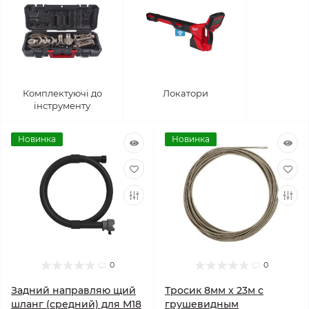
Комплектуючі до
Локатори
інструменту
Новинка
Новинка
0
0
Задний направляю щий
Тросик 8мм x 23м с
шланг (средний) для M18
грушевидным