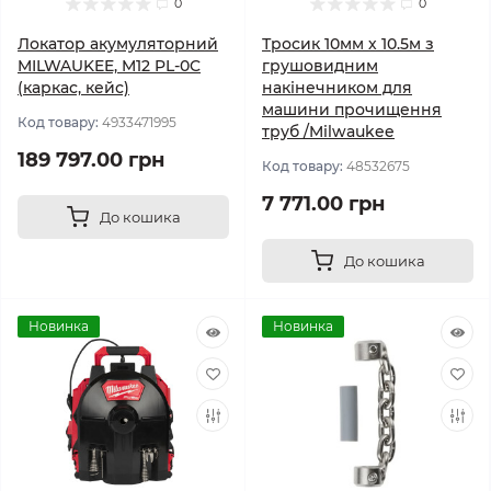
0
0
Локатор акумуляторний
Тросик 10мм х 10.5м з
MILWAUKEE, M12 PL-0C
грушовидним
(каркас, кейс)
накінечником для
машини прочищення
Код товару:
4933471995
труб /Milwaukee
189 797.00 грн
Код товару:
48532675
7 771.00 грн
До кошика
До кошика
Новинка
Новинка