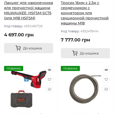
Ланцюг для наконечника
Тросик 16мм x 2.3м с
для прочистної машини
сердечником с
MILWAUKEE, HSFSM-SC75
коннетором для
(для М18 HSFSM)
секционной прочистной
машины M18
Код товару:
4932480726
Код товару:
4932478414
4 697.00 грн
7 777.00 грн
До кошика
До кошика
Новинка
Новинка