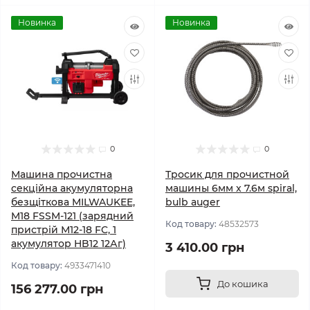
Новинка
Новинка
0
0
Машина прочистна
Тросик для прочистной
секційна акумуляторна
машины 6мм x 7.6м spiral,
безщіткова MILWAUKEE,
bulb auger
M18 FSSM-121 (зарядний
Код товару:
48532573
пристрій М12-18 FC, 1
акумулятор HB12 12Аг)
3 410.00 грн
Код товару:
4933471410
До кошика
156 277.00 грн