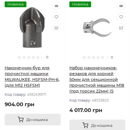
Новинка
Новинка
0
0
Наконечник-бур для
Набор наконечников-
прочистної машини
резаков для корней
MILWAUKEE, HSFSM-PH-6,
50мм для секционной
(для M12 HSFSM)
прочистной машины М18
(под торсик 22мм) (5
Код товару:
4932499171
Код товару:
48533825
904.00 грн
4 017.00 грн
До кошика
До кошика