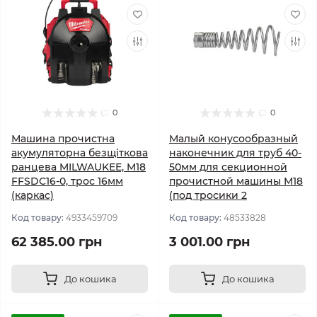
0
0
Машина прочистна
Малый конусообразный
акумуляторна безщіткова
наконечник для труб 40-
ранцева MILWAUKEE, M18
50мм для секционной
FFSDC16-0, трос 16мм
прочистной машины М18
(каркас)
(под тросики 2
Код товару:
4933459709
Код товару:
48533828
62 385.00 грн
3 001.00 грн
До кошика
До кошика