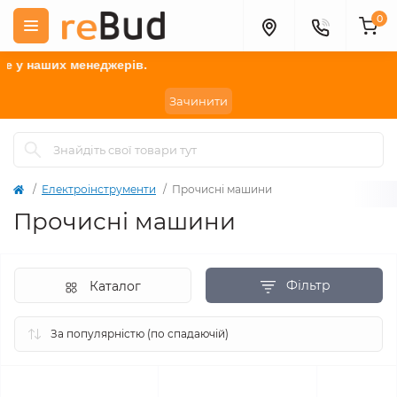
0
менеджерів.
Зачинити
Електроінструменти
Прочисні машини
Прочисні машини
Фільтр
Каталог