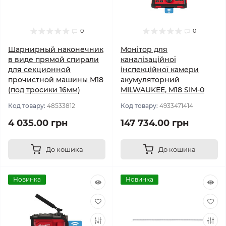
0
0
Шарнирный наконечник
Монітор для
в виде прямой спирали
каналізаційної
для секционной
інспекційної камери
прочистной машины М18
акумуляторний
(под тросики 16мм)
MILWAUKEE, M18 SIM-0
Код товару:
48533812
Код товару:
4933471414
4 035.00 грн
147 734.00 грн
До кошика
До кошика
Новинка
Новинка