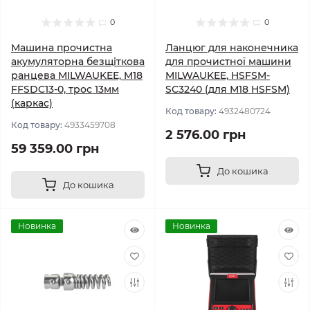
0
0
Машина прочистна
Ланцюг для наконечника
акумуляторна безщіткова
для прочистної машини
ранцева MILWAUKEE, M18
MILWAUKEE, HSFSM-
FFSDC13-0, трос 13мм
SC3240 (для М18 HSFSM)
(каркас)
Код товару:
4932480724
Код товару:
4933459708
2 576.00 грн
59 359.00 грн
До кошика
До кошика
Новинка
Новинка