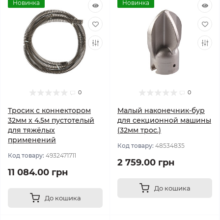
Новинка
Новинка
0
0
Тросик с коннектором
Малый наконечник-бур
32мм х 4.5м пустотелый
для секционной машины
для тяжёлых
(32мм трос.)
применений
Код товару:
48534835
Код товару:
4932471711
2 759.00 грн
11 084.00 грн
До кошика
До кошика