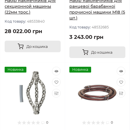
Набір накінечників для
Набір наконечників для
секционной машины
ранцевої барабанної
(22мм трос.)
прочисної машини М18 (5
шт.)
Код товару:
48533840
Код товару:
48532685
28 022.00 грн
3 243.00 грн
До кошика
До кошика
Новинка
Новинка
0
0