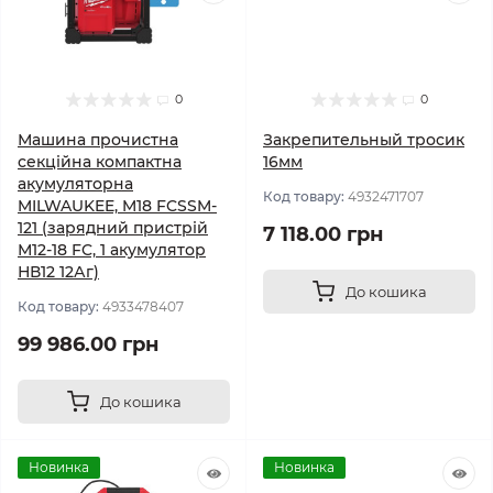
0
0
Машина прочистна
Закрепительный тросик
секційна компактна
16мм
акумуляторна
Код товару:
4932471707
MILWAUKEE, M18 FCSSM-
121 (зарядний пристрій
7 118.00 грн
М12-18 FC, 1 акумулятор
НВ12 12Аг)
До кошика
Код товару:
4933478407
99 986.00 грн
До кошика
Новинка
Новинка