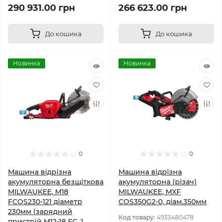
290 931.00 грн
266 623.00 грн
До кошика
До кошика
Новинка
Новинка
0
0
Машина відрізна
Машина відрізна
акумуляторна безщіткова
акумуляторна (різач)
MILWAUKEE, M18
MILWAUKEE, MXF
FCOS230-121 діаметр
COS350G2-0, діам.350мм
230мм (зарядний
Код товару:
4933480478
пристрій M12-18 FC, 1