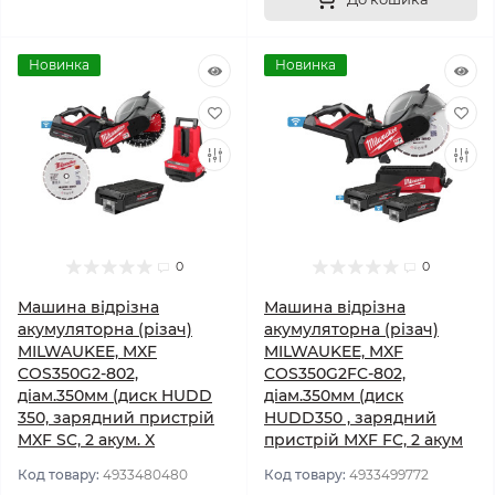
Новинка
Новинка
0
0
Машина відрізна
Машина відрізна
акумуляторна (різач)
акумуляторна (різач)
MILWAUKEE, MXF
MILWAUKEE, MXF
COS350G2-802,
COS350G2FC-802,
діам.350мм (диск HUDD
діам.350мм (диск
350, зарядний пристрій
HUDD350 , зарядний
MXF SC, 2 акум. X
пристрій MXF FC, 2 акум
Код товару:
4933480480
Код товару:
4933499772