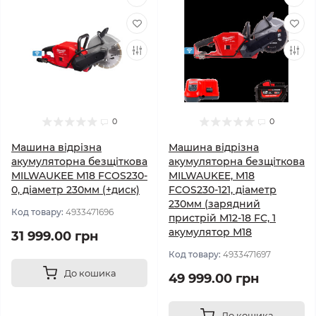
0
0
Машина відрізна
Машина відрізна
акумуляторна безщіткова
акумуляторна безщіткова
MILWAUKEE M18 FCOS230-
MILWAUKEE, M18
0, діаметр 230мм (+диск)
FCOS230-121, діаметр
230мм (зарядний
Код товару:
4933471696
пристрій М12-18 FC, 1
акумулятор М18
31 999.00 грн
Код товару:
4933471697
До кошика
49 999.00 грн
До кошика