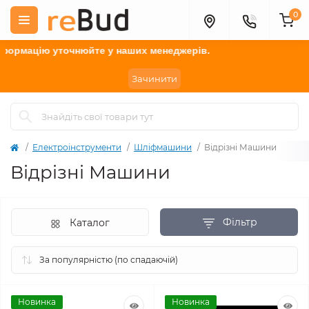
0
рмацію у
точнюйте
у наших менеджерів.
Зачинити
Електроінструменти
Шліфмашини
Відрізні Машини
Відрізні Машини
Фільтр
Каталог
Новинка
Новинка