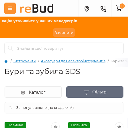
0
очнюйте
у наших менеджерів.
Зачинити
Інструменти
Аксесуари для електроінструментів
Бури та з
Бури та зубила SDS
Фільтр
Каталог
Новинка
Новинка