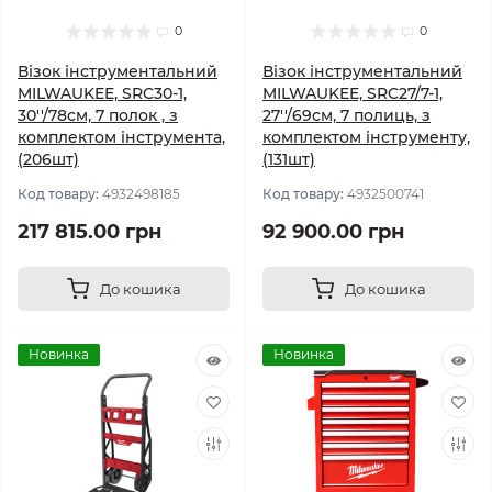
0
0
Візок інструментальний
Візок інструментальний
MILWAUKEE, SRC30-1,
MILWAUKEE, SRC27/7-1,
30''/78см, 7 полок , з
27''/69см, 7 полиць, з
комплектом інструмента,
комплектом інструменту,
(206шт)
(131шт)
Код товару:
4932498185
Код товару:
4932500741
217 815.00 грн
92 900.00 грн
До кошика
До кошика
Новинка
Новинка