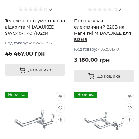
0
0
Тележка інструментальна
Подовжувач
відкрита MILWAUKEE
електричний 220В на
SWC40-1, 40''/102см
магнітні MILWAUKEE для
візків
Код товару:
4932478856
Код товару:
4932501310
46 467.00 грн
3 180.00 грн
До кошика
До кошика
Новинка
Новинка