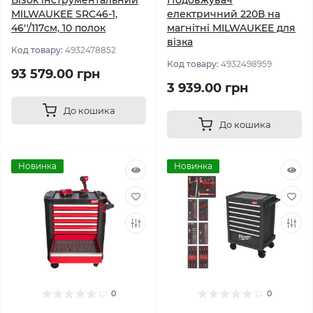
Візок інструментальний
Подовжувач
MILWAUKEE SRC46-1,
електричний 220В на
46''/117см, 10 полок
магнітні MILWAUKEE для
візка
Код товару:
4932478852
Код товару:
4932498959
93 579.00 грн
3 939.00 грн
До кошика
До кошика
Новинка
Новинка
0
0