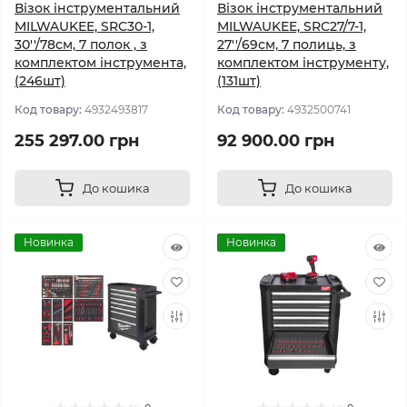
Візок інструментальний
Візок інструментальний
MILWAUKEE, SRC30-1,
MILWAUKEE, SRC27/7-1,
30''/78см, 7 полок , з
27''/69см, 7 полиць, з
комплектом інструмента,
комплектом інструменту,
(246шт)
(131шт)
Код товару:
4932493817
Код товару:
4932500741
255 297.00 грн
92 900.00 грн
До кошика
До кошика
Новинка
Новинка