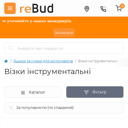
0
йте
у наших менеджерів.
Зачинити
Ящики та сумки для інструментів
Візки інструментальні
Візки інструментальні
Фільтр
Каталог