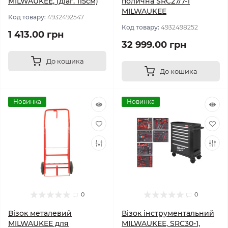
MILWAUKEE, (діаг. 115см)
полична SRC27/7-1
MILWAUKEE
Код товару:
4932492547
Код товару:
4932498252
1 413.00 грн
32 999.00 грн
До кошика
До кошика
Новинка
Новинка
0
0
Візок металевий
Візок інструментальний
MILWAUKEE для
MILWAUKEE, SRC30-1,