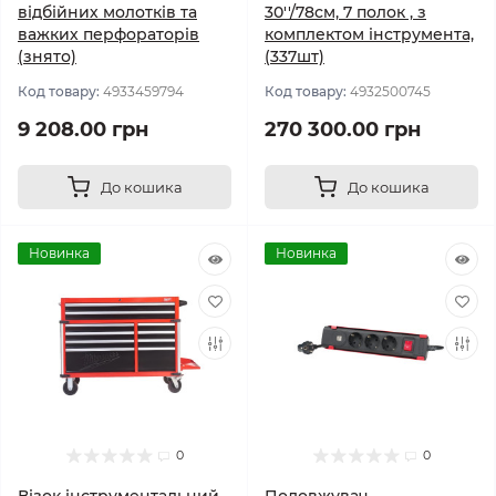
відбійних молотків та
30''/78см, 7 полок , з
важких перфораторів
комплектом інструмента,
(знято)
(337шт)
Код товару:
4933459794
Код товару:
4932500745
9 208.00 грн
270 300.00 грн
До кошика
До кошика
Новинка
Новинка
0
0