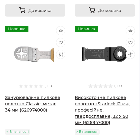
До кошика
До кошика
Новинка
Новинка
0
0
Занурювальне пилкове
Високоточне пилкове
полотно Classic, метал,
полотно «Starlock Plus»,
34 мм (626974000)
професійне,
твердосплавне, 32 x 50
мм (626947000)
В наявності
В наявності