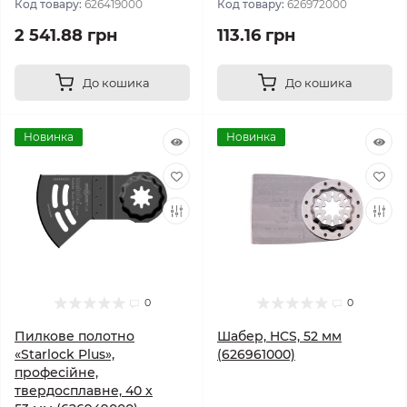
Код товару:
626419000
Код товару:
626972000
2 541.88 грн
113.16 грн
До кошика
До кошика
Новинка
Новинка
0
0
Пилкове полотно
Шабер, HCS, 52 мм
«Starlock Plus»,
(626961000)
професійне,
твердосплавне, 40 x