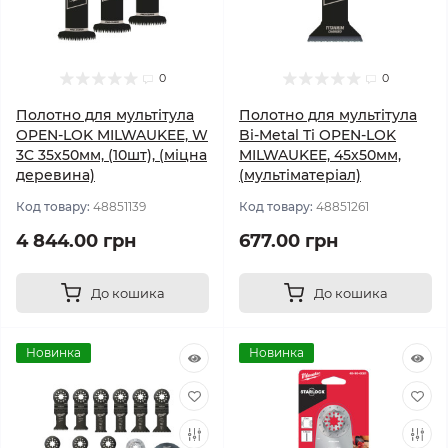
0
0
Полотно для мультітула
Полотно для мультітула
OPEN-LOK MILWAUKEE, W
Bi-Metal Ti OPEN-LOK
3C 35х50мм, (10шт), (міцна
MILWAUKEE, 45х50мм,
деревина)
(мультіматеріал)
Код товару:
48851139
Код товару:
48851261
4 844.00 грн
677.00 грн
До кошика
До кошика
Новинка
Новинка