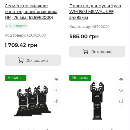
Сегментне пилкове
Полотно для мультітула
полотно, шви/шпаклівка,
WM BiM MILWAUKEE,
НМ, 76 мм (626962000)
34х95мм
В наявності
Код товару:
48900050
Код товару:
626962000
585.00 грн
1 709.42 грн
До кошика
До кошика
Новинка
Новинка