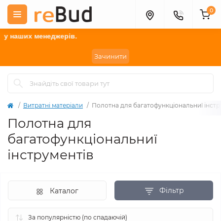
0
енеджерів.
Зачинити
Витратні матеріали
Полотна для багатофункціональниї інстр
Полотна для
багатофункціональниї
інструментів
Фільтр
Каталог