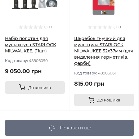
0
0
Набір полотен для
Шкребок гнучкий для
мультитула STARLOCK
мультітула STARLOCK
MILWAUKEE, (11шт)
MILWAUKEE 52x37мм (для
видалення герметиків,
Код товару:
48906090
фарби)
9 050.00 грн
Код товару:
48906061
815.00 грн
До кошика
До кошика
Показати ще