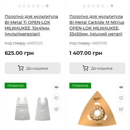
0
0
Полотно для мультитула
Полотно для мультитула
Bi-Metal Ti OPEN-LOK
Bi-Metal Carbide M Nitrius
MILWAUKEE, 10х41мм,
OPEN-LOK MILWAUKEE,
(мультіматеріал)
35х50мм, (міцний метал)
Код товару:
48851201
Код товару:
48851561
625.00 грн
1 407.00 грн
До кошика
До кошика
Новинка
Новинка