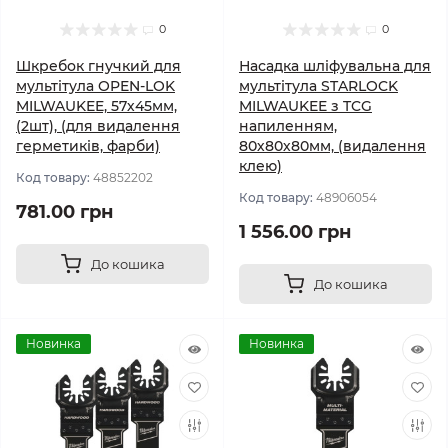
0
0
Шкребок гнучкий для
Насадка шліфувальна для
мультітула OPEN-LOK
мультітула STARLOCK
MILWAUKEE, 57х45мм,
MILWAUKEE з TCG
(2шт), (для видалення
напиленням,
герметиків, фарби)
80х80х80мм, (видалення
клею)
Код товару:
48852202
Код товару:
48906054
781.00 грн
1 556.00 грн
До кошика
До кошика
Новинка
Новинка