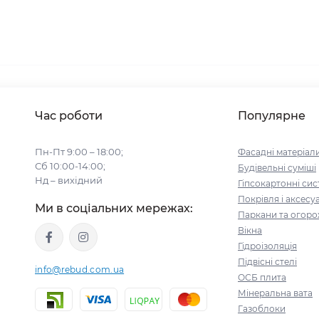
Час роботи
Популярне
Пн-Пт 9:00 – 18:00;
Фасадні матеріал
Сб 10:00-14:00;
Будівельні cуміші
Нд – вихідний
Гіпсокартонні си
Покрівля і аксесу
Ми в соціальних мережах:
Паркани та огоро
Вікна
Гідроізоляція
Підвісні стелі
info@rebud.com.ua
ОСБ плита
Мінеральна вата
Газоблоки