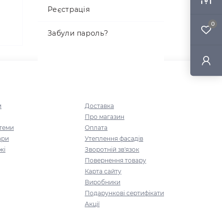
Реєстрація
0
Забули пароль?
Інформація
и
Доставка
Про магазин
стеми
Оплата
ари
Утеплення фасадів
жі
Зворотній зв'язок
Повернення товару
Карта сайту
Виробники
Подарункові сертифікати
Акції