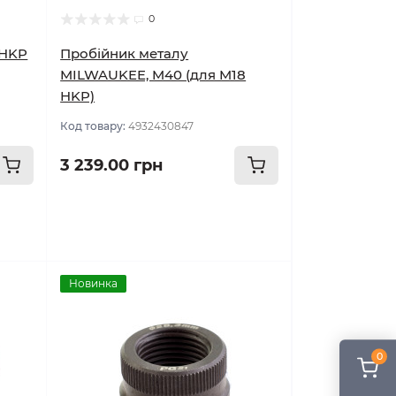
0
 HKP
Пробійник металу
MILWAUKEE, M40 (для M18
HKP)
Код товару:
4932430847
3 239.00 грн
Новинка
0