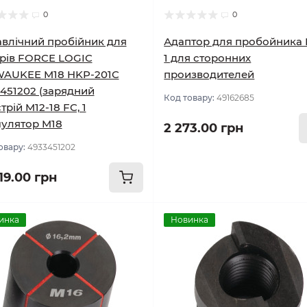
0
0
авлічний пробійник для
Адаптор для пробойника
рів FORCE LOGIC
1 для сторонних
WAUKEE M18 HKP-201C
производителей
451202 (зарядний
Код товару:
49162685
трій M12-18 FC, 1
улятор M18
2 273.00 грн
овару:
4933451202
19.00 грн
инка
Новинка