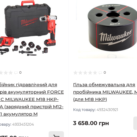
0
0
ійник гідравлічний для
Гільза обмежувальна для
рів акумуляторний FORCE
пробійника MILWAUKEE, 
IC MILWAUKEE M18 HKP-
(для M18 HKP)
A (зарядний пристрій М12-
Код товару:
4932430921
, 1 акумулятор М
3 658.00 грн
овару:
4933451204