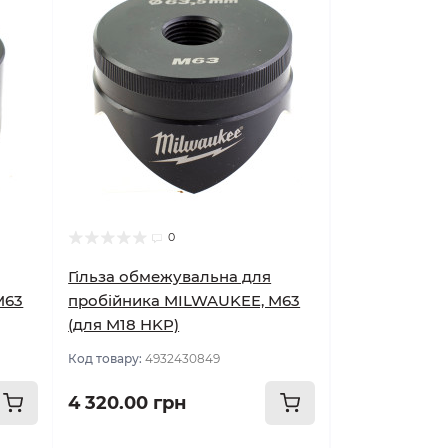
0
Гільза обмежувальна для
M63
пробійника MILWAUKEE, M63
(для M18 HKP)
Код товару:
4932430849
4 320.00 грн