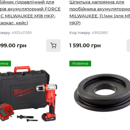
ійник гідравлічний для
Шпилька напрямна для
рів акумуляторний FORCE
пробійника акумуляторн
IC MILWAUKEE M18 HKP-
MILWAUKEE, 11.1мм (для M
каркас, кейс)
HKP)
овару:
4933451369
Код товару:
49162680
999.00 грн
1 591.00 грн
инка
Новинка