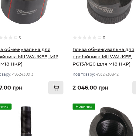
0
0
за обмежувальна для
Гільза обмежувальна для
ійника MILWAUKEE, M16
пробійника MILWAUKEE,
 M18 HKP)
PG13/M20 (для M18 HKP)
овару:
4932430913
Код товару:
4932430842
7.00 грн
2 046.00 грн
инка
Новинка