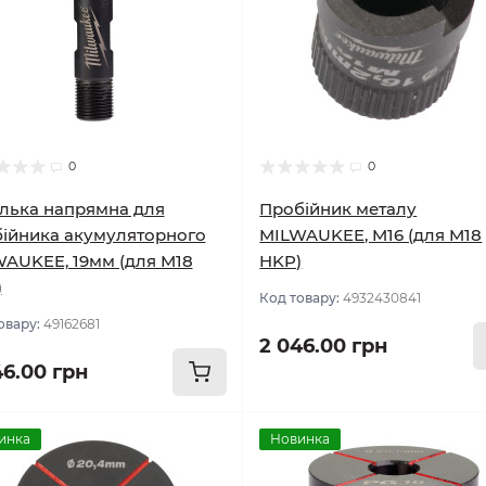
0
0
лька напрямна для
Пробійник металу
ійника акумуляторного
MILWAUKEE, M16 (для M18
AUKEE, 19мм (для M18
HKP)
)
Код товару:
4932430841
овару:
49162681
2 046.00 грн
46.00 грн
инка
Новинка