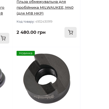
Гільза обмежувальна для
ого
пробійника MILWAUKEE, M40
18
(для M18 HKP)
Код товару:
4932430919
2 480.00 грн
Новинка