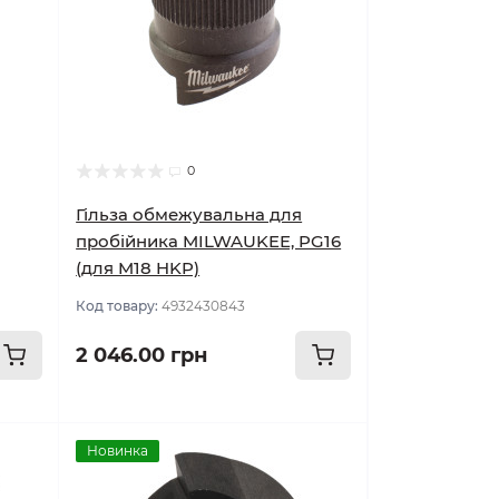
0
Гільза обмежувальна для
пробійника MILWAUKEE, PG16
(для M18 HKP)
Код товару:
4932430843
2 046.00 грн
Новинка