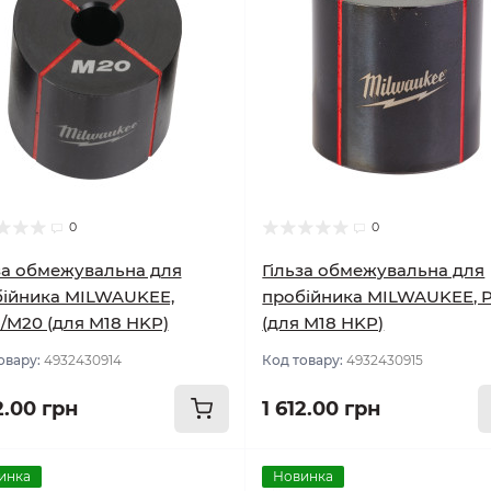
0
0
за обмежувальна для
Гільза обмежувальна для
ійника MILWAUKEE,
пробійника MILWAUKEE, 
/M20 (для M18 HKP)
(для M18 HKP)
овару:
4932430914
Код товару:
4932430915
2.00 грн
1 612.00 грн
инка
Новинка