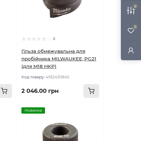
0
0
0
Гільза обмежувальна для
пробійника MILWAUKEE, PG21
(для M18 HKP)
Код товару:
4932430845
2 046.00 грн
Новинка