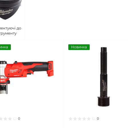
ектуючі до
трументу
инка
Новинка
0
0