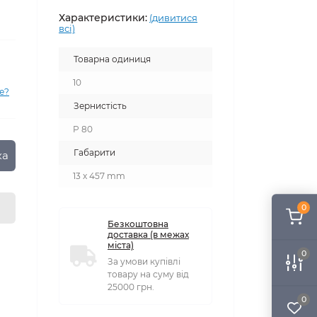
Характеристики:
(дивитися
всі)
Товарна одиниця
10
е?
Зернистість
P 80
Габарити
ка
13 x 457 mm
0
Безкоштовна
доставка (в межах
міста)
0
За умови купівлі
товару на суму від
25000 грн.
0