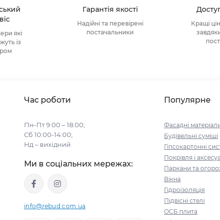
тський
Гарантія якості
Доступ
віс
Надійні та перевірені
Кращі ці
постачальники
завдяк
ри які
пос
уть із
ором
Час роботи
Популярне
Пн-Пт 9:00 – 18:00;
Фасадні матеріал
Сб 10:00-14:00;
Будівельні cуміші
Нд – вихідний
Гіпсокартонні си
Покрівля і аксесу
Ми в соціальних мережах:
Паркани та огоро
Вікна
Гідроізоляція
Підвісні стелі
info@rebud.com.ua
ОСБ плита