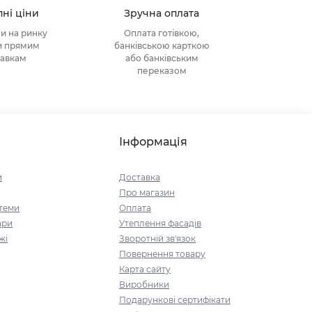
ні ціни
Зручна оплата
ни на ринку
Оплата готівкою,
и прямим
банківською карткою
тавкам
або банківським
переказом
Інформація
и
Доставка
Про магазин
стеми
Оплата
ари
Утеплення фасадів
жі
Зворотній зв'язок
Повернення товару
Карта сайту
Виробники
Подарункові сертифікати