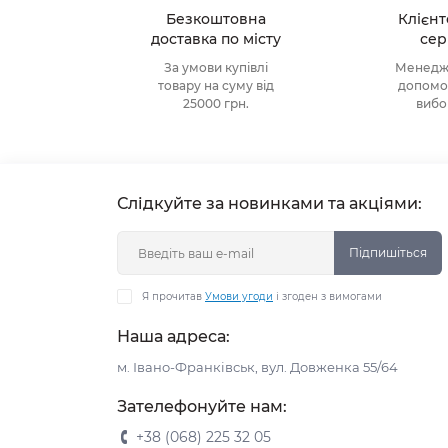
Безкоштовна
Клієн
доставка по місту
сер
За умови купівлі
Менедже
товару на суму від
допомож
25000 грн.
виб
Слідкуйте за новинками та акціями:
Підпишіться
Я прочитав
Умови угоди
і згоден з вимогами
Наша адреса:
м. Івано-Франківськ, вул. Довженка 55/64
Зателефонуйте нам:
+38 (068) 225 32 05