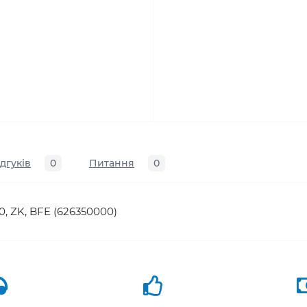
ідгуків
0
Питання
0
0, ZK, BFE (626350000)