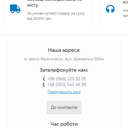
Кл
місту
Ме
За умови купівлі товару на суму
ви
від 25000 грн.
Наша адреса:
м. Івано-Франківськ, вул. Довженка 55/64
Зателефонуйте нам:
+38 (068) 225 32 05
+38 (050) 542 49 39
Передзвоніть мені
До контактів
Час роботи