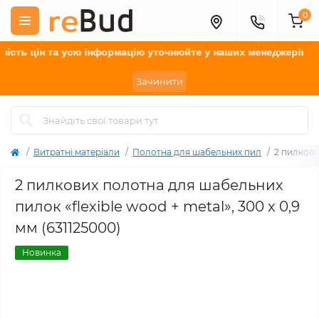
0
ть цін та усю інформацію у
точнюйте
у наших менеджерів.
Зачинити
Витратні матеріали
Полотна для шабельних пил
2 пилкови
2 пилкових полотна для шабельних
пилок «flexible wood + metal», 300 x 0,9
мм (631125000)
Новинка