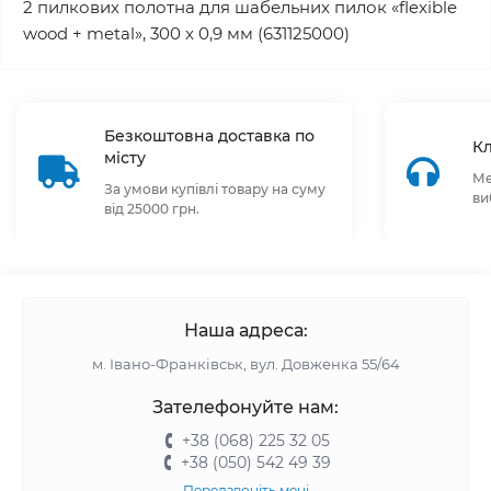
2 пилкових полотна для шабельних пилок «flexible
wood + metal», 300 x 0,9 мм (631125000)
Безкоштовна доставка по
Кл
місту
Ме
За умови купівлі товару на суму
ви
від 25000 грн.
Наша адреса:
м. Івано-Франківськ, вул. Довженка 55/64
Зателефонуйте нам:
+38 (068) 225 32 05
+38 (050) 542 49 39
Передзвоніть мені