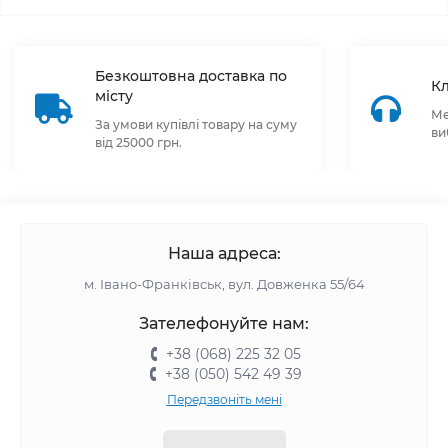
Безкоштовна доставка по
Кл
місту
Ме
За умови купівлі товару на суму
ви
від 25000 грн.
Наша адреса:
м. Івано-Франківськ, вул. Довженка 55/64
Зателефонуйте нам:
+38 (068) 225 32 05
+38 (050) 542 49 39
Передзвоніть мені