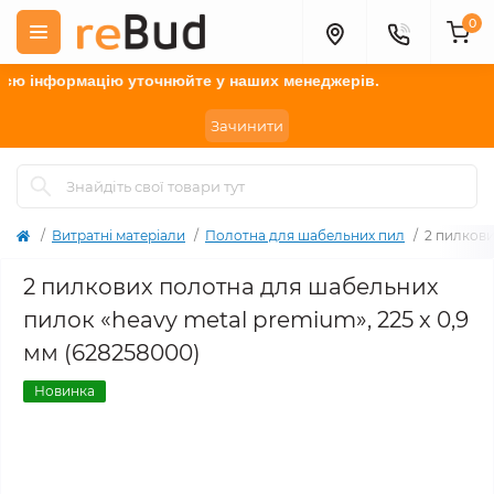
0
 інформацію у
точнюйте
у наших менеджерів.
Зачинити
Витратні матеріали
Полотна для шабельних пил
2 пилкови
2 пилкових полотна для шабельних
пилок «heavy metal premium», 225 x 0,9
мм (628258000)
Новинка