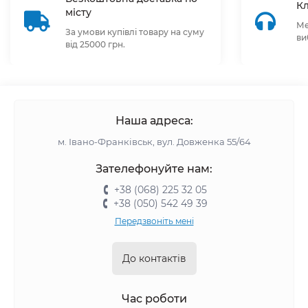
Кл
місту
Ме
За умови купівлі товару на суму
ви
від 25000 грн.
Наша адреса:
м. Івано-Франківськ, вул. Довженка 55/64
Зателефонуйте нам:
+38 (068) 225 32 05
+38 (050) 542 49 39
Передзвоніть мені
До контактів
Час роботи