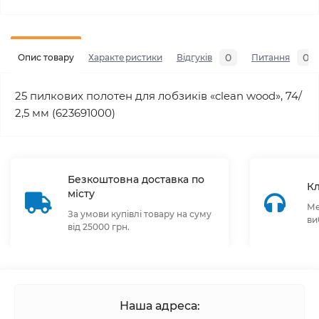
0
0
Опис товару
Характеристики
Відгуків
Питання
25 пилкових полотен для лобзиків «clean wood», 74/
2,5 мм (623691000)
Безкоштовна доставка по
Кл
місту
Ме
За умови купівлі товару на суму
ви
від 25000 грн.
Наша адреса: