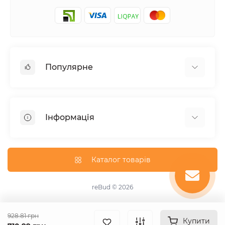
Популярне
Фасадні матеріали
Будівельні cуміші
Інформація
Гіпсокартонні системи
Покрівля і аксесуари
Доставка
Паркани та огорожі
Про магазин
Каталог товарів
Вікна
Оплата
Гідроізоляція
Утеплення фасадів
reBud © 2026
Підвісні стелі
Зворотній зв'язок
ОСБ плита
Повернення товару
928.81 грн
Мінеральна вата
Купити