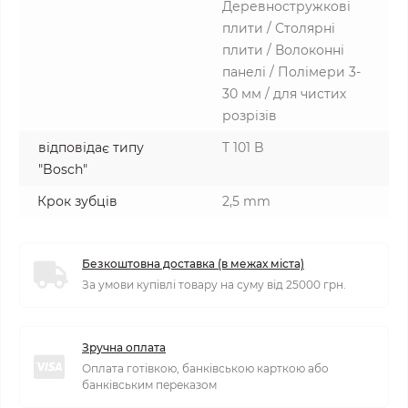
Деревностружкові
плити / Столярні
плити / Волоконні
панелі / Полімери 3-
30 мм / для чистих
розрізів
відповідає типу
T 101 B
"Bosch"
Крок зубців
2,5 mm
Безкоштовна доставка (в межах міста)
За умови купівлі товару на суму від 25000 грн.
Зручна оплата
Оплата готівкою, банківською карткою або
банківським переказом