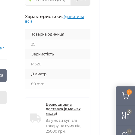
Характеристики:
(дивитися
всі)
Товарна одиниця
25
е?
Зернистість
P 320
Діаметр
ка
80 mm
0
Безкоштовна
доставка (в межах
0
міста)
За умови купівлі
товару на суму від
0
25000 грн.