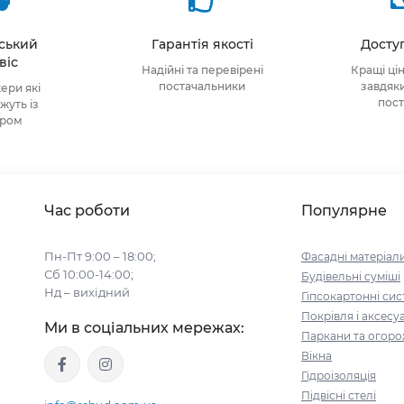
тський
Гарантія якості
Доступ
віс
Надійні та перевірені
Кращі ці
постачальники
завдяк
ри які
пос
уть із
ором
Час роботи
Популярне
Пн-Пт 9:00 – 18:00;
Фасадні матеріал
Сб 10:00-14:00;
Будівельні cуміші
Нд – вихідний
Гіпсокартонні си
Покрівля і аксесу
Ми в соціальних мережах:
Паркани та огоро
Вікна
Гідроізоляція
Підвісні стелі