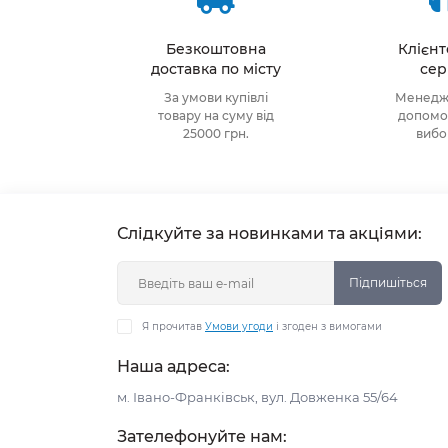
Безкоштовна
Клієн
доставка по місту
сер
За умови купівлі
Менедже
товару на суму від
допомож
25000 грн.
виб
Слідкуйте за новинками та акціями:
Підпишіться
Я прочитав
Умови угоди
і згоден з вимогами
Наша адреса:
м. Івано-Франківськ, вул. Довженка 55/64
Зателефонуйте нам: