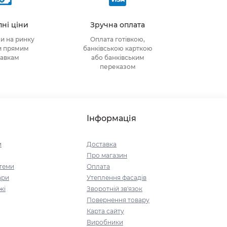
ні ціни
Зручна оплата
ни на ринку
Оплата готівкою,
и прямим
банківською карткою
тавкам
або банківським
переказом
Інформація
и
Доставка
Про магазин
стеми
Оплата
ари
Утеплення фасадів
жі
Зворотній зв'язок
Повернення товару
Карта сайту
Виробники